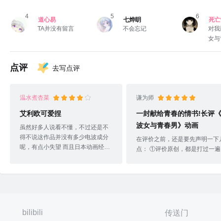
4
5
6
道心易
七烨眀
死亡
TA并没有留言
不会忘记
对我
女与
7
很特
_账号待注销_
TA并没有留言
别。
点评
去写点评
温水煮杏菜
谦为师
艾利欧可爱捏
一封献给青春的情书!长评
波女与青春男》动画
虽然好多人说看不懂，不过还是不
得不说这作品并没有多少电波成分
在评价之前，还是要先声明一下
呢，有点小失望 而且日本动画经典
点： ①评价原创，都是打过一遍
恋爱情节就又比较俗套了，人设也
稿之后再抄上来的 ②我的所有动
是 不过妹子还是很萌的前八集的叙
评价都是以追求纯粹、舒适的观
事属实不错，结尾也很有意思，就
体验为最高原则，所以我的评价
是可惜集数太少了，故事没展开 新
都会带有着明显的主观想法，若
房昭之和入间人间都是我很喜欢的
起你的不适，我这里先提前道歉
创作者，只能说不符合预期但也无
此外，以下评价存在严重的剧透
bilibili
传送门
伤大雅吧，季番的遗憾呀
如果是还没追完的朋友，建议先