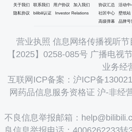
最下方的评分，等看完动漫之后
关于我们
联系我们
用户协议
加入我们
协议汇总
活动中
来看整体评价哦 那么，下面正式
隐私协议
bilibili认证
Investor Relations
社区中心
壁纸站
始 【评分体系】:由低到高 屑作(B
高级弹幕
品牌号
普通作品(A-、A、A+) 能走进我
中的作品(S-、S、S+、天花板级
[图片] 先谈缺点。 ①这部动画最
营业执照
信息网络传播视听节目
显的缺点也跟他的作
【2025】0258-085号
广播电视节
业务经营
互联网ICP备案：沪ICP备130021
网药品信息服务资格证 沪-非经营性-
不良信息举报邮箱：help@bilibili.
良信息举报电话：4006262233转