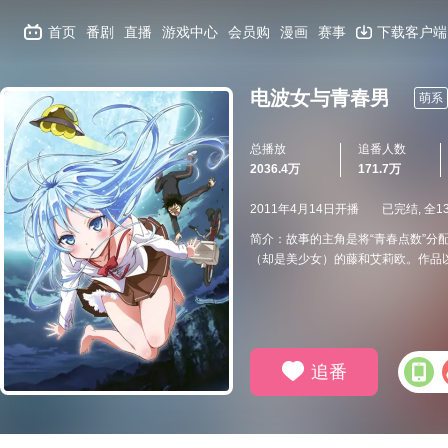
首页
番剧
直播
游戏中心
会员购
漫画
赛事
下载客户端
电波女与青春男
萌系
总播放
追番人数
2036.4万
171.7万
2011年4月14日开播
已完结, 全1
简介：故事的主角是将“青春点数”分
（却是美少女）的藤和艾莉欧。作品
追番