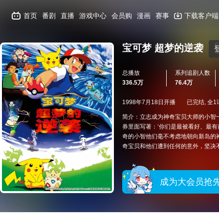
首页
番剧
直播
游戏中心
会员购
漫画
赛事
下载客户端
宝可梦 超梦的逆袭
总播放
系列追剧人数
336.5万
76.4万
1998年7月18日开播
已完结, 全1
简介：立志成为神奇宝贝大师的小智
券里面写著：‘你们是最被看好、最有
奇的小智他们毫不考虑地朝向新岛的
奇宝贝和他们遭到任何的意外，坚决不
成为大会员抢