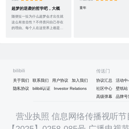
童年
超梦的逆袭的哲学吧，大概
随便扯一扯为什么超梦会才出生就
这么有攻击性？不停质问自己存在
的理由。每个人在这世界上都是唯
一的，在整个社会的一定区域内不
可或缺。假设创造出另一个完全一
样的你，你本身就已经存在呢，那
另一个你便会想“我为什么也存在？
我有没有必要存在？”然而，否认自
己存在者便会走向自灭（自杀自我
了断），承认自己存在才有理由继
bilibili
传送门
续活着。超梦正是介于两者之间无
从选择，才会暴躁，以最强的名誉
关于我们
联系我们
用户协议
加入我们
协议汇总
活动中
安抚自己，制造出跟自己一样来路
隐私协议
bilibili认证
Investor Relations
社区中心
壁纸站
的克隆宝可梦以依靠，甚至想让克
高级弹幕
品牌号
隆者取代原者（以更强为理由取代
原者的存在价值），让自己成为“真
的那一方”。结
营业执照
信息网络传播视听节目
【2025】0258-085号
广播电视节