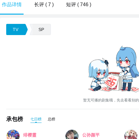
作品详情
长评 ( 7 )
短评 ( 746 )
TV
SP
暂无可播的剧集哦，先去看看别的
承包榜
七日榜
总榜
绯樱靈
公孙颜平