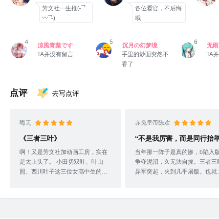
芳文社一生推(˵¯͒
各位看官，不后悔
〰¯͒˵)
哦
4
5
6
涼風青葉です
沉月の幻梦境
无雨
TA并没有留言
手里的炒面突然不
TA
香了
7
-朝凪海重度依赖-
TA并没有留言
点评
去写点评
晦无
赤兔皇帝陈欢
《三者三叶》
“不是我厉害，而是同行抬举
啊！又是芳文社加动画工房，实在
当年那一阵子是真的惨，b陷入
是太上头了。 小田切双叶、叶山
争夺泥沼，久无法自拔。三者三
照、西川叶子这三位女高中生的姓
异军突起，火到几乎屠版。也就
名中都带有一个“叶”字，围绕着这
从那一阵子开始，看不到很多类
“三者三叶”的日常校园故事。对这种
的番剧，开始抱着一种随便的心
题材类型的番剧太喜欢了。 可能现
态，点进了诸如三者三叶之类的
在2021年了相较以往看到这番的人
节奏番剧，然后奇妙的发现好好