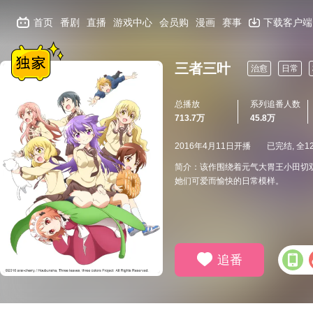
首页
番剧
直播
游戏中心
会员购
漫画
赛事
下载客户端
三者三叶
治愈
日常
总播放
系列追番人数
713.7万
45.8万
2016年4月11日开播
已完结, 全1
简介：该作围绕着元气大胃王小田切
她们可爱而愉快的日常模样。
追番