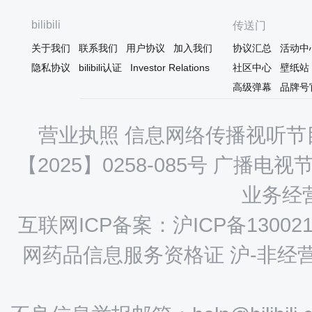
会少了许多，但感觉能找到这就很
看，陷入了芳文社的番剧中，喊
高兴了。 所以倒不必拘谨，看番是
芳文社大好等的话语。我对这类
bilibili
传送门
为了放松身心。 而且能看到叶子小
番剧的是否火热，从来不认为这
姐的成长、有趣搞怪忠诚的前仆人
番剧本身可以有多少的调整性，
关于我们
联系我们
用户协议
加入我们
协议汇总
活动中
二人组、各种“神奇”的同学朋友。这
合番的大致标准几乎是差不多的
隐私协议
bilibili认证
Investor Relations
社区中心
壁纸站
些就挺有意义的。 发现大家都很喜
个水准。至于是在上游，还是在
欢前仆人二人组。特别是园部筱，
火的区间摆动，取决于同期的其
高级弹幕
品牌号
我觉得她的声音很有特点。不过CV
竞争番剧。芳文社如今，仍旧在
桃河莉香配
续出品番剧。有讲述啦啦队的，
讲述天文社地理社的，等
营业执照
信息网络传播视听节目
【2025】0258-085号
广播电视节
业务经营
互联网ICP备案：沪ICP备130021
网药品信息服务资格证 沪-非经营性-