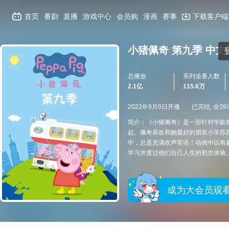
首页
番剧
直播
游戏中心
会员购
漫画
赛事
下载客户端
小猪佩奇 第九季 中文
总播放
系列追番人数
2.1亿
115.6万
2022年9月9日开播
已完结, 全39
简介：《小猪佩奇》是一部针对学龄
起。佩奇喜欢和她最好的朋友小羊苏
中，总是充满欢声笑语！动画中以有
学习并度过他们自己人生的初次体验。
成为大会员观