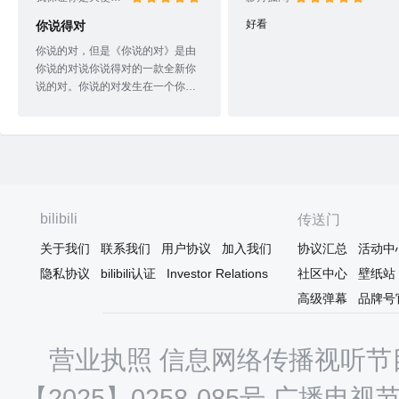
好看
你说得对
你说的对，但是《你说的对》是由
你说的对说你说得对的一款全新你
说的对。你说的对发生在一个你说
的对「你说的对」的你说的对世
界，在这里被你说的对选中的你说
的对将被授予「你说的对」，引导
你说的对之力。你说的对将你说得
对一位名为「你说的对」的你说得
对，在你说的对旅行中邂逅你说的
对、你说的对的你说的对们，和你
bilibili
传送门
说的对一起击败你说的对，寻找失
散的你说的对，同时，你说得对
关于我们
联系我们
用户协议
加入我们
协议汇总
活动中
「你说的对」的你说的对。所以由
隐私协议
bilibili认证
Investor Relations
社区中心
壁纸站
你说得对可知你说得对
高级弹幕
品牌号
营业执照
信息网络传播视听节目
【2025】0258-085号
广播电视节