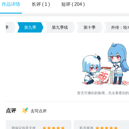
作品详情
长评 ( 1 )
短评 ( 204 )
第八季
第九季
第九季续
第十季
外传：绘
暂无可播的剧集哦，先去看看别的
点评
去写点评
我保证你是天使1201
影月孤鸿