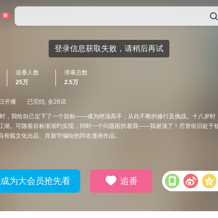
追番人数
弹幕总数
25万
2.5万
7日开播
已完结, 全26话
岁时，我给自己定下了一个目标——成为绝顶高手，从此不断的修行及挑战。十八岁时
江湖。可随着目标渐渐旳实现，同时一个问题困扰着我——我谢顶了！尽管依旧处于核
自有狐文化出品、肖新宇编绘的同名漫画作品。
成为大会员抢先看
追番