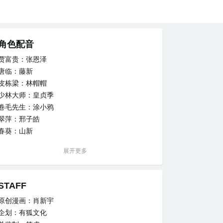
角色配音
贾富贵：张恩泽
唐临：藤新
皮栋梁：林帽帽
少林大师：皇贞季
卷毛先生：涂小鸦
翠萍：邢子皓
春葵：山新
阿翼：杨凝
展开更多
易容师：常蓉珊
天霸：邢子皓
STAFF
原创漫画：肖新宇
企划：有狐文化