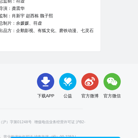
总监制：符虚
导演：龚震华
监制：肖新宇 赵西栋 魏子熙
总制片：佘媛媛、符虚
出品方：企鹅影视、有狐文化、磨铁动漫、七灵石
下载APP
公益
官方微博
官方微信
沪）字第01248号
增值电信业务经营许可证 沪B2-
1
营业性演出许可证 沪市文演（经）00-2253 |