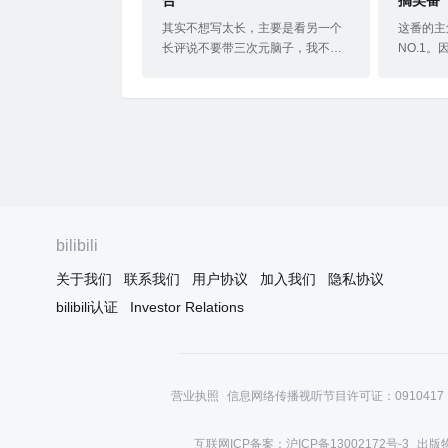
合
搞笑番
其实不想写太长，主要是看另一个
这番的主
长评说不要带三次元脑子，我不同
NO.1
意。我觉得这个动漫的笑点是有逻
鱼而展开
辑的，不矫揉不尴尬，且是出其不
一下为什
意有铺垫能连续的。动漫本身质量
次元世界
很高，唯一缺点就是短，短的话主
元里认识
线叙事就注定不可能铺开。但是这
靠发型和
种小品动漫对剧情其实没有也必要
以作者为
上纲上线，重要的是享受每一次带
后变杂鱼
给你的欢笑就够了。
素（衣服
论帮主，
bilibili
头遮住后
不出来谁
关于我们
联系我们
用户协议
加入我们
隐私协议
了解决秃
bilibili认证
Investor Relations
在作者创
的，但是
就崩了。
营业执照
信息网络传播视听节目许可证：0910417
互联网ICP备案：沪ICP备13002172号-3
出版物