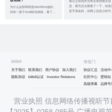
改动画？
看完之前我并没有去查阅相关信
息，看完后去搜索了一下，知道
为什么这部明明是lidenfilms做的，
是手游改的，但网上信息少的可
却有一股子shaft的动画味，看了导
怜，那就抛开这些信息说说个人
演是谁以后，豁然开朗。不得不
感。 第一话开始，知道了魔法的
说，作为新房的粉丝，在开头就敏
在到后面骑士团的出场，我猜测
锐地嗅到这种shaft味是凭直觉的。
事背景应该是中世纪末到近代欧
毕竟龙轮直征在shaft参与制作的所
基督教对异教徒迫害方式之一，
有动画我都看过，在shaft做了这么
大名鼎鼎的女巫审判又称魔女狩
久，那种浓郁的风格化几乎是下意
猎。 众所周知，魔女狩猎是欧洲
识的。什么是shaft味？讲起来非常
史极其黑暗的一章，有了这个认
简单，所谓shaft味，最大的特征就
识，主角们的日常越和平我越忐
是在日常中的大段留白，这样的留
bilibili
不安，我以为主角线和骑士团线
传送门
白为故事染上一层清冷的基调，在
将交汇，结局必然黑深残。然而
这样的清冷中不时透着阵阵温暖。
关于我们
联系我们
用户协议
加入我们
协议汇总
活动中
着话数的进行，这种感觉越发强
最明显可以在《向阳素描》中得以
的同时，割裂感也逐渐增大，结
隐私协议
bilibili认证
Investor Relations
社区中心
壁纸站
见识到，包括在《幸腹涂鸦》当中
到了12话，骑士团兵临城下的城
依然如此。作为
高级弹幕
品牌号
堡，
营业执照
信息网络传播视听节目
【2025】0258-085号
广播电视节