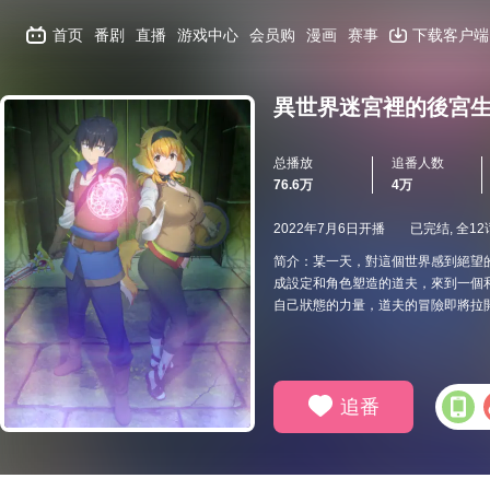
首页
番剧
直播
游戏中心
会员购
漫画
赛事
下载客户端
異世界迷宮裡的後宮
总播放
追番人数
76.6万
4万
2022年7月6日开播
已完结, 全12
简介：某一天，對這個世界感到絕望
成設定和角色塑造的道夫，來到一個
自己狀態的力量，道夫的冒險即將拉
追番