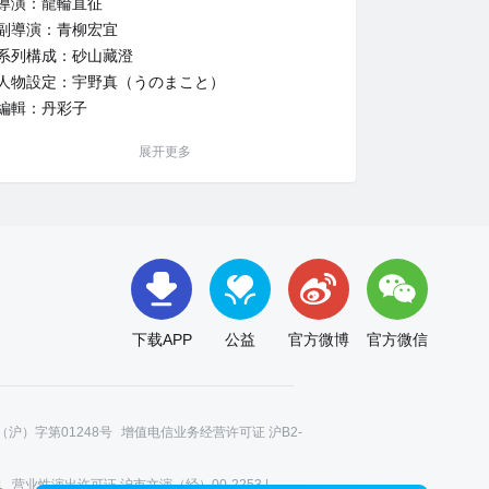
導演：龍輪直征
副導演：青柳宏宜
系列構成：砂山藏澄
人物設定：宇野真（うのまこと）
編輯：丹彩子
色彩設計：伊予實美子
展开更多
美術設定：長澤順子
美術監督：長澤順子
攝影監督：關谷能弘
音樂：菊谷知樹
音樂製作：KADOKAWA
音響監督：菅原輝明
音響效果：豬俁泰史
下载APP
公益
官方微博
官方微信
音響製作：Cloud22
動畫製作：Passione
製作：《異世界迷宮裡的後宮生活》製作委員會
沪）字第01248号
增值电信业务经营许可证 沪B2-
1
营业性演出许可证 沪市文演（经）00-2253 |