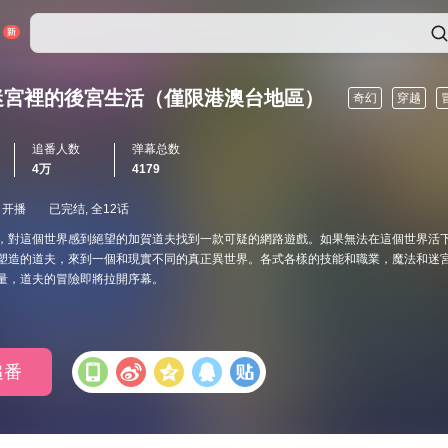
迷宮裡的後宮生活（僅限港澳台地區）
奇幻
穿越
追番人数
弹幕总数
4万
4179
日开播
已完结, 全12话
，對這個世界感到絕望的加賀道夫找到一款可疑的網路遊戲。如果無法在這個世界活
塑造的道夫，來到一個和現實不同的真正異世界。各式各樣的技能和職業，魔法和迷
量，道夫的冒險即將拉開序幕。
追番