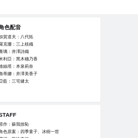
角色配音
加賀道夫：八代拓
羅克珊：三上枝織
賽璃：井澤詩織
米利亞：黑木穗乃香
維絲塔：本泉莉奈
魯蒂娜：井澤美香子
亞藍：三宅健太
STAFF
原作：蘇我捨恥
角色原案：四季童子、冰樹一世