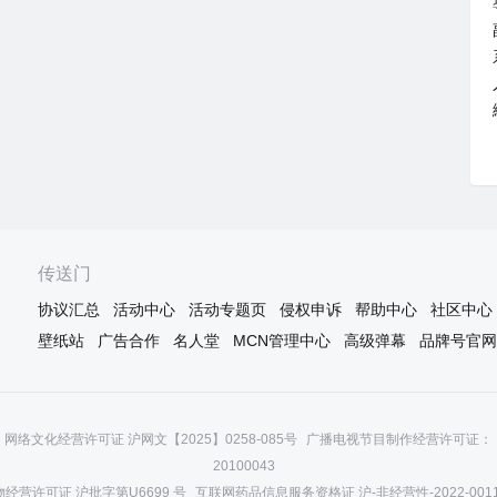
传送门
协议汇总
活动中心
活动专题页
侵权申诉
帮助中心
社区中心
壁纸站
广告合作
名人堂
MCN管理中心
高级弹幕
品牌号官网
网络文化经营许可证 沪网文【2025】0258-085号
广播电视节目制作经营许可证：（
20100043
经营许可证 沪批字第U6699 号
互联网药品信息服务资格证 沪-非经营性-2022-001