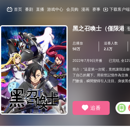
首页
番剧
直播
游戏中心
会员购
漫画
赛事
下载客户端
黑之召喚士（僅限港
总播放
追番人数
50万
2.1万
2022年7月9日开播
已完结, 全12
简介：“這是第一次呢，竟然讓我這
了自己的屬下。用前世記憶作為交換
鬥數值，瞬間變得引人注目。身披黑
追番