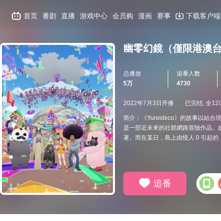
首页
番剧
直播
游戏中心
会员购
漫画
赛事
下载客户端
幽零幻鏡（僅限港澳
总播放
追番人数
5万
4730
2022年7月3日开播
已完结, 全12
简介：《Yureideco》的故事以
是一部近未來的社群網路冒險作品。故
著。而在某日，島上由怪人 0 引起的「
追番