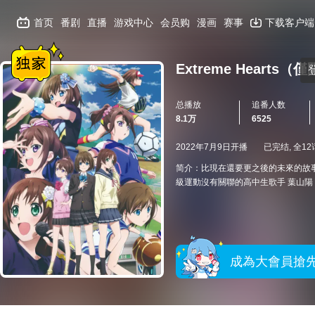
首页
番剧
直播
游戏中心
会员购
漫画
赛事
下载客户端
Extreme Heart
总播放
追番人数
8.1万
6525
2022年7月9日开播
已完结, 全12
简介：比現在還要更之後的未來的故
級運動沒有關聯的高中生歌手 葉山
成為大會員搶