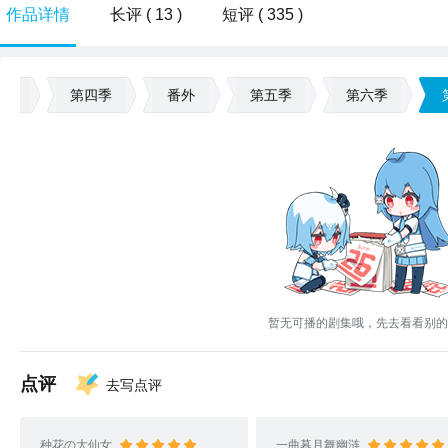
作品详情
长评 ( 13 )
短评 ( 335 )
三季
第四季
番外
第五季
第六季
暂无可播的剧集哦，先去看看别的
点评
去写点评
种花の大仙女
一曲暮月舞幽涟