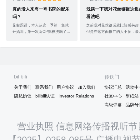
真的没人来夸一夸书院的配乐
浅谈一下我对花丝镶嵌这集
吗？
看法吧
见标题进，本人从这一季第一集就
之前我对花丝镶嵌就比较感兴趣
开始追，第一次听OP就被洗脑了。
但是在这方面推广的人不多，最
首先是三无大大的声音真的很好
才偶然入坑梦幻书院之后，居然
听，也很适合这种Q萌的画风，其
现有我感兴趣的花丝镶嵌。开始
次歌词也很简单，尤其是副歌部
金条拉成“素丝”还算比较简单的
分，“唱一首梦幻谣活到老学到老，
骤，到掐丝的时候要把这些都做
一花一草一世界一山比一山高”，都
一模一样的图案，给杀破狼和巫
是平常大家学过的历史典籍里的知
儿累得表情都不受控制了哈哈哈
识，不过后半句有点绕口，容易烫
特别可爱也特别真实。他们用了
bilibili
传送门
嘴o(╥﹏╥)o背景音乐我觉得很大部
半天才完成填丝，虽然中途打打
关于我们
联系我们
用户协议
加入我们
协议汇总
活动中
分人都忽视了（主要声音有点小，
闹的，但是做花丝镶嵌的时候又
都被主角说话给盖住了），其实仔
不马虎，而且文末剑侠客的小黑
隐私协议
bilibili认证
Investor Relations
社区中心
壁纸站
细听就能发现每一话的背景音乐都
时间也补充了我对花丝镶嵌的一
高级弹幕
品牌号
是用的中国古典乐器演奏的，单独
知识盲区～我宣布这集在我心里
听是非常有韵味的，强烈要求梦幻
本季最佳！
书院出一套配乐合集！最后希望梦
营业执照
信息网络传播视听节目
幻书院能继续
【2025】0258-085号
广播电视节