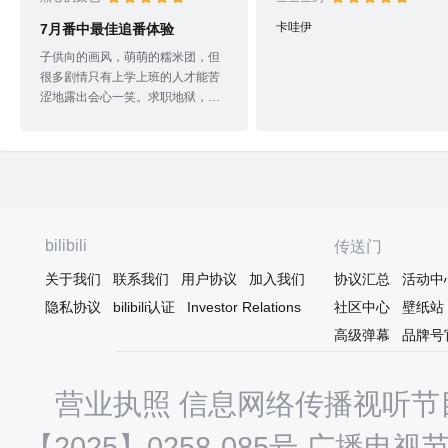
卡哇伊
7月番中最佳追番体验
子供向的画风，萌萌的糯米团，但
很多剧情只有上学上班的人才能苦
涩地露出会心一笑。求职地狱，河
边大战，双球冰淇淋，奇米摸按
摩，10w日元争夺战等等有趣的故
事都给我留下了深刻的印象。最后
一集a part的考核感觉过关得有些简
单，b part三姐妹和地狱的道别也是
观众们和这部番的道别。虽然地狱
先生最后不出所料地回归了日常，
bilibili
传送门
但之后的日子没有这样平复心情的
番剧陪伴，观众要怎样渡过生活中
关于我们
联系我们
用户协议
加入我们
协议汇总
活动中
的“地狱时刻”呢，各位且行且珍惜。
隐私协议
bilibili认证
Investor Relations
社区中心
壁纸站
高级弹幕
品牌号
营业执照
信息网络传播视听节目
【2025】0258-085号
广播电视节