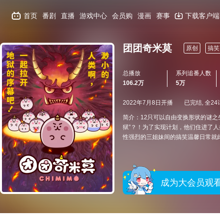
首页
番剧
直播
游戏中心
会员购
漫画
赛事
下载客户端
团团奇米莫
原创
搞笑
总播放
系列追番人数
106.2万
5万
2022年7月8日开播
已完结, 全24
简介：12只可以自由变换形状的谜之
狱”？！为了实现计划，他们住进了
性强烈的三姐妹间的搞笑温馨日常就
成为大会员观