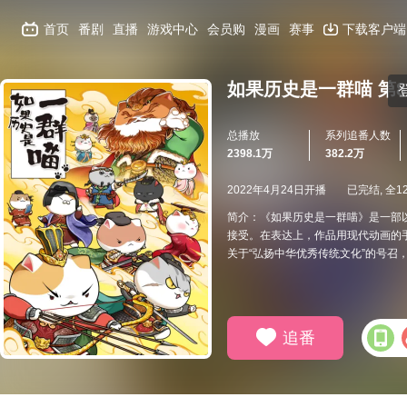
首页
番剧
直播
游戏中心
会员购
漫画
赛事
下载客户端
如果历史是一群喵 第
总播放
系列追番人数
2398.1万
382.2万
2022年4月24日开播
已完结, 全1
简介：《如果历史是一群喵》是一部
接受。在表达上，作品用现代动画的
关于“弘扬中华优秀传统文化”的号召
追番