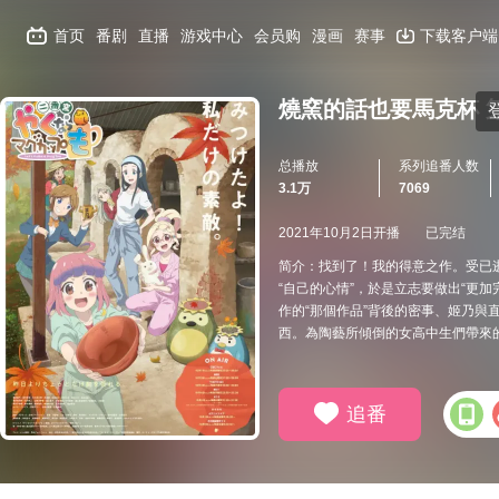
首页
番剧
直播
游戏中心
会员购
漫画
赛事
下载客户端
燒窯的話也要馬克杯 
总播放
系列追番人数
3.1万
7069
2021年10月2日开播
已完结
简介：找到了！我的得意之作。受已
“自己的心情”，於是立志要做出“更
作的“那個作品”背後的密事、姬乃
西。為陶藝所傾倒的女高中生們帶來的
追番