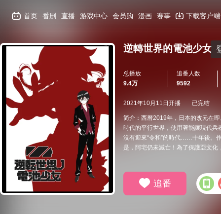
首页
番剧
直播
游戏中心
会员购
漫画
赛事
下载客户端
逆轉世界的電池少女
总播放
追番人数
9.4万
9592
2021年10月11日开播
已完结
简介：西曆2019年，日本的改元在
時代的平行世界，使用著能讓現代兵器
沒有迎來“令和”的時代……十年後。
是，阿宅仍未滅亡！為了保護亞文化，
追番