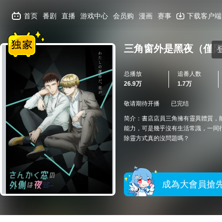
首页
番剧
直播
游戏中心
会员购
漫画
赛事
下载客户端
三角窗外是黑夜（僅
总播放
追番人数
26.9万
1.7万
敬请期待开播
已完结
简介：書店店員三角擁有靈異體質，
能力，可是幾乎沒有生活常識，一同行
除靈方式真的沒問題嗎？
成為大會員搶