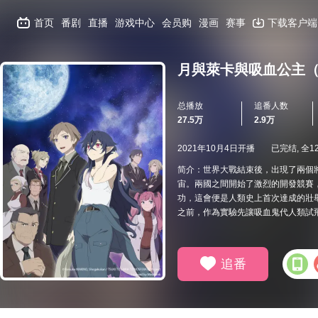
首页
番剧
直播
游戏中心
会员购
漫画
赛事
下载客户端
月與萊卡與吸血公主
总播放
追番人数
27.5万
2.9万
2021年10月4日开播
已完结, 全1
简介：世界大戰結束後，出現了兩個
宙。兩國之間開始了激烈的開發競賽，
功，這會便是人類史上首次達成的壯
之前，作為實驗先讓吸血鬼代人類試飛
追番