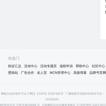
传送门
协议汇总
活动中心
活动专题页
侵权申诉
帮助中心
社区中心
壁纸站
广告合作
名人堂
MCN管理中心
高级弹幕
品牌号官网
网络文化经营许可证 沪网文【2025】0258-085号
广播电视节目制作经营许可证：（
20100043
经营许可证 沪批字第U6699 号
互联网药品信息服务资格证 沪-非经营性-2022-001