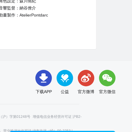
角色設定：森川侑紀
音響監督：納谷僚介
動畫製作：AtelierPontdarc
下载APP
公益
官方微博
官方微信
沪）字第01248号
增值电信业务经营许可证 沪B2-
1
营业性演出许可证 沪市文演（经）00-2253 |