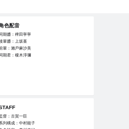
角色配音
同期醬：稗田寧寧
後輩醬：上坂堇
前輩：瀨戶麻沙美
同期君：榎木淳彌
STAFF
監督：古賀一臣
系列構成：中村能子