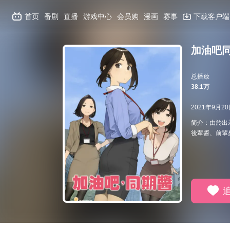
首页
番剧
直播
游戏中心
会员购
漫画
赛事
下载客户端
加油吧
总播放
38.1万
2021年9月2
简介：由於出
後輩醬、前輩