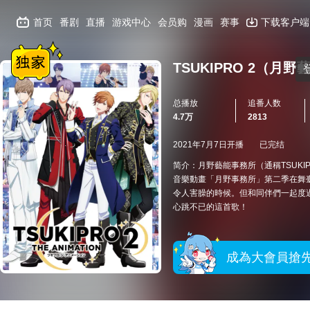
首页
番剧
直播
游戏中心
会员购
漫画
赛事
下载客户端
TSUKIPRO 2（
总播放
追番人数
4.7万
2813
2021年7月7日开播
已完结
简介：月野藝能事務所（通稱TSUKIP
音樂動畫「月野事務所」第二季在舞
令人害臊的時候。但和同伴們一起度
心跳不已的這首歌！
成為大會員搶