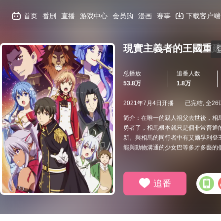
首页
番剧
直播
游戏中心
会员购
漫画
赛事
下载客户端
現實主義者的王國重
总播放
追番人数
53.8万
1.8万
2021年7月4日开播
已完结, 全26
简介：在唯一的親人祖父去世後，相
勇者了，相馬根本就只是個非常普通
新。與相馬的同行者中有艾爾孚利登
能與動物溝通的少女巴等多才多藝的個
追番