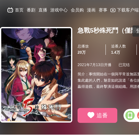
首页
番剧
直播
游戏中心
会员购
漫画
赛事
下载客户端
急戰5秒殊死鬥（僅限
总播放
追番人数
20万
1.4万
2021年7月13日开播
已完结
简介：事情開始在一個與平常並無區
集此處的人們，魅音如此說道「各位
贏得遊戲，最終擊潰這個組織。用誰
追番