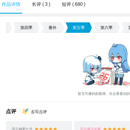
作品详情
长评 ( 3 )
短评 ( 680 )
三季
第四季
番外
第五季
第六季
暂无可播的剧集哦，先去看看别的
点评
去写点评
浮云独爱七月
可以瘦没必要