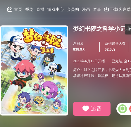
首页
番剧
直播
游戏中心
会员购
漫画
赛事
下载客户端
梦幻书院之科学小记
总播放
系列追番人数
838.9万
62.6万
2021年4月12日开播
已完结, 全1
简介：时空之隙开启，书院众人来到
场即将开讲啦！敲黑板！记得认真听
追番