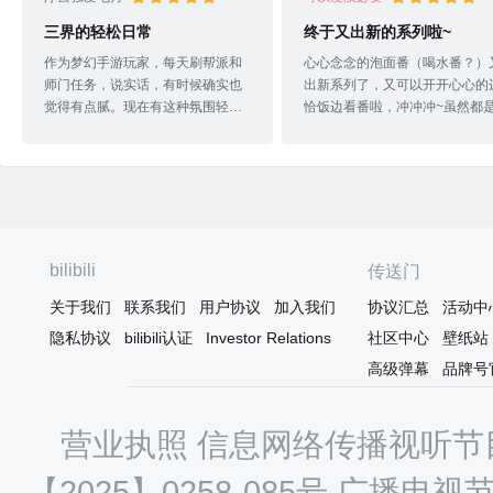
三界的轻松日常
终于又出新的系列啦~
作为梦幻手游玩家，每天刷帮派和
心心念念的泡面番（喝水番？）
师门任务，说实话，有时候确实也
出新系列了，又可以开开心心的
觉得有点腻。现在有这种氛围轻松
恰饭边看番啦，冲冲冲~虽然都
一些的衍生作品可以在刷任务的时
零散散的科普，但是画风依旧可
候看看，还是有点意思的。但感觉
啊。剧情跟科普两不误，还是很
美中不足的还是番剧的时长太短，
哒，一直都对梦幻书院充满高期
总觉得可以做得长一点。对老年人
待，确实没有辜负我那么多的期
（x）来说，里面的梗真的很烂，反
盼。它真的不是简单的游戏剧情
而弹幕里比较跳戏的吐槽能让我笑
伸，而是真真正正的来刻画人物
出来。后面科普的知识对我是真的
格了，希望好的番剧不要成为商
bilibili
传送门
有用处，我是文科生，这样看看番
化的棋子，用心做出好的内容回
了解一下理科的知识，这种反差我
观众。新番好飒的猴哥，不要被
关于我们
联系我们
用户协议
加入我们
协议汇总
活动中
也挺喜欢的。总体观看的感觉有一
神的设定束缚了你狂荡不羁的心
隐私协议
bilibili认证
Investor Relations
社区中心
壁纸站
点点像看《工作细胞》，看上去是
虎头怪太可爱了，哈哈哈哈，可
高级弹幕
品牌号
日常番但其实学到的知识是远超于
爱爱，依旧没有脖子
日常的。希望未来可以出长篇的版
本。
营业执照
信息网络传播视听节目
【2025】0258-085号
广播电视节