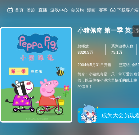
首页
番剧
直播
游戏中心
会员购
漫画
赛事
下载客户端
小猪佩奇 第一季 英文
总播放
系列追番人数
8320.5万
75.1万
2004年5月31日开播
已完结, 全5
简介：小猪佩奇是一只非常可爱的粉
假，以及住在小泥坑里快乐的跳上跳
的惊喜！
成为大会员观