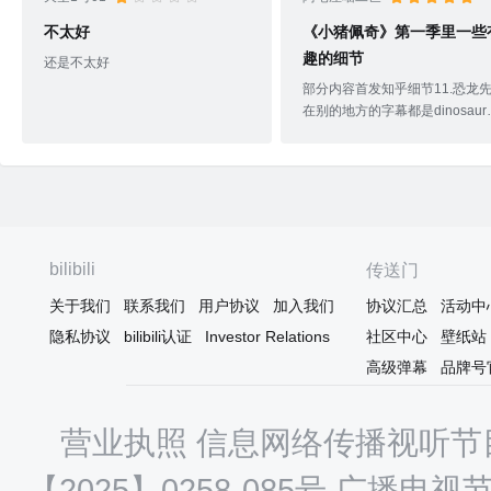
不太好
《小猪佩奇》第一季里一些
趣的细节
还是不太好
部分内容首发知乎细节11.恐龙
在别的地方的字幕都是dinosaur
但乔治发言的字幕是dinesaw，
了一下似乎没有这个词，就是模
乔治的发音。（虽然我没有听出
区别）细节2餐厅里佩奇和乔治
间里挂了好多儿童画不过为什么
物都是四脚着地啊小猫坎迪知道
奇在家里暗戳戳画自己四脚着地
bilibili
传送门
样子吗ps，考虑到剧情中大多数
关于我们
联系我们
用户协议
加入我们
协议汇总
活动中
候佩奇和乔治画的都是粗线条儿
画说不定这其实是猪爸爸和猪妈
隐私协议
bilibili认证
Investor Relations
社区中心
壁纸站
在外面买的装饰画细节3第一季
高级弹幕
品牌号
集小狗丹尼在称赞过乔治的恐龙
生之后快落的摇起了尾巴细节4
第六集乔治画画时候站在椅
营业执照
信息网络传播视听节目
【2025】0258-085号
广播电视节