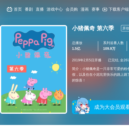
首页
番剧
直播
游戏中心
会员购
漫画
赛事
下载客户端
小猪佩奇 第六季
原
总播放
系列追番人数
1.5亿
109.9万
2019年2月5日开播
已完结, 全26
简介：小猪佩奇是一只非常可爱的粉
假，以及住在小泥坑里快乐的跳上跳
的惊喜！
成为大会员观