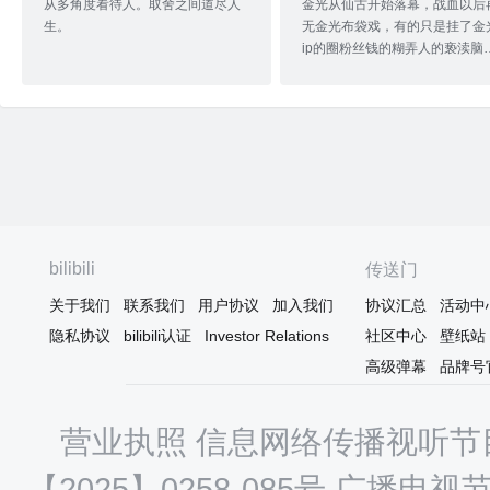
从多角度看待人。取舍之间道尽人
金光从仙古开始落幕，战血以后
生。
无金光布袋戏，有的只是挂了金
ip的圈粉丝钱的糊弄人的亵渎脑
之作。
bilibili
传送门
关于我们
联系我们
用户协议
加入我们
协议汇总
活动中
隐私协议
bilibili认证
Investor Relations
社区中心
壁纸站
高级弹幕
品牌号
营业执照
信息网络传播视听节目
【2025】0258-085号
广播电视节