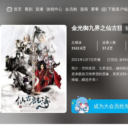
首页
番剧
直播
游戏中心
会员购
漫画
赛事
下载客户端
金光御九界之仙古狂
总播放
追番人数
1522.6万
37.2万
2021年1月7日开播
已完结, 全64
简介：空间变异、九界逆乱，破碎的
原来眼前灭绝希望的景象，竟牵涉到
烽烟，瞬息开局！
成为大会员抢