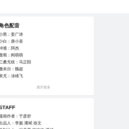
角色配音
小黑：姜广涛
小白：唐小喜
钟馗：阿杰
鹿蜀：阎萌萌
三桑无枝：马正阳
撒末尔：魏超
蚩尤：凃雄飞
白龙：郭浩然
展开更多
STAFF
漫画作者：于彦舒
出品人：李旎 潘斌 徐文