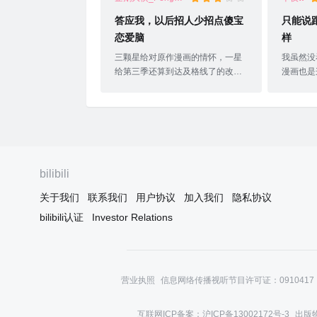
答应我，以后招人少招点傻宝
只能说
恋爱脑
样
三颗星给对原作漫画的情怀，一星
我虽然没
给第三季还算到达及格线了的改
漫画也是
编，因为动画第二季属实ex本原作
鬼之王刚
党扣一颗星。第三季其实对原作漫
有他的女
画的剧情改编上感觉得到在尽力
还有小黑大
了，毕竟第三季所对应的原作剧情
（我特么
本身就因为被上头要求快点完结而
知名小弟
搞得有点奇怪。但第二季的改编真
是什么玩
的太失败了，把大量原作在前期就
敷衍了。
bilibili
埋下的伏笔和线索全删了好丑化一
不多七八
关于我们
联系我们
用户协议
加入我们
隐私协议
些女配然后多演几轮恶俗的恋爱剧
主要人物
情和自命清高的意识流画面，直接
三集就全
bilibili认证
Investor Relations
导致了现在没有足够的空余来补上
开始就这
之前没放进去的伏笔，剧情怎么都
下一季了
圆不回来第二季那会儿我挺气的，
第二季做崩后娃娃鱼的员工还好意
营业执照
信息网络传播视听节目许可证：0910417
思进到黑白无双的粉丝群宣传他们
的
互联网ICP备案：沪ICP备13002172号-3
出版物