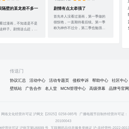
跟隔壁的某龙差不多一
剧情有点太牵强了
首先本人没看过漫画，第一季做的
很惊艳，一直期待着后续。第一季
看过漫画，不知道是不是
称为神作不过分，第二季也勉强算
这样子。剧情这么赶，百
得上是佳作，只是后面几集就有点
出来不到一集就KO了。还
走下坡路了。第三季问题越来越
儿就这样直接领了饭盒。
大，很多莫名其妙，不合常理的情
战冥界最强？？ “最强”
况出现，战力崩塌的很厉害，剧情
笑了 呵呵） 最后被几个不
也有些无逻辑，尤其是洞庭，看见
拖下去领了饭盒。这些都
撒末尔一动不动站着给杀，最后一
意儿？故事情节未必也太
集倒是讲了之前交代钟馗的事，但
从小白被抓去，到救她差
传送门
是小黑小白就那么把撒末尔做掉
集才来到赤龙庄园。后面
了，钟馗拉着蚩尤换命倒是可以理
协议汇总
活动中心
活动专题页
侵权申诉
帮助中心
社区中心
什么的才刚刚出来，才两
解。总的来说，出了就比没出强，
部没了。后面精彩才刚刚
壁纸站
广告合作
名人堂
MCN管理中心
高级弹幕
品牌号官网
就像小白最后说的，“等待总比终结
么敷衍了。给个两星期待
好。”有希望是好的，但也可能会让
。
人更加失望。我没看过漫画还好，
看过漫画的人可能真的
网络文化经营许可证 沪网文【2025】0258-085号
广播电视节目制作经营许可证：（
20100043
经营许可证 沪批字第U6699 号
互联网药品信息服务资格证 沪-非经营性-2022-001