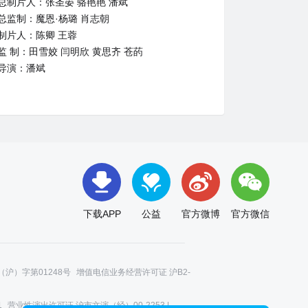
总制片人：张圣晏 骆艳艳 潘斌
总监制：魔恩·杨璐 肖志朝
制片人：陈卿 王蓉
监 制：田雪姣 闫明欣 黄思齐 苍菂
导演：潘斌
下载APP
公益
官方微博
官方微信
沪）字第01248号
增值电信业务经营许可证 沪B2-
1
营业性演出许可证 沪市文演（经）00-2253 |