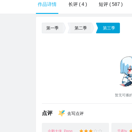
作品详情
长评 ( 4 )
短评 ( 587 )
第一季
第二季
第三季
暂无可播
点评
去写点评
企鹅大侠_PenguinHero
千夜tv