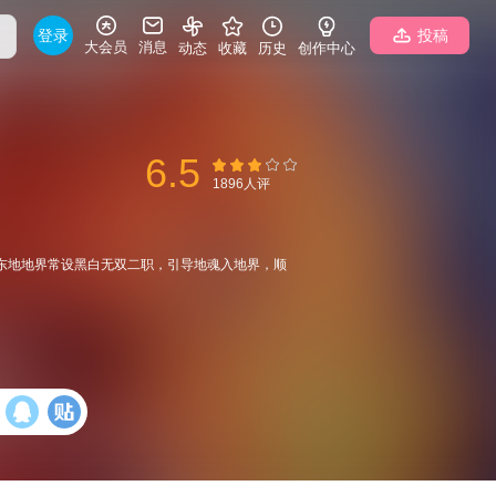
登录
投稿
大会员
消息
动态
收藏
历史
创作中心
6.5
1896人评
东地地界常设黑白无双二职，引导地魂入地界，顺