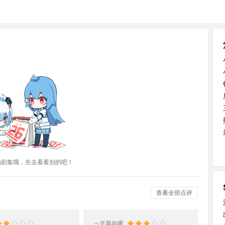
的剧集哦，先去看看别的吧！
查看全部点评
っ北葵向暖