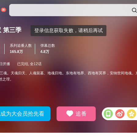
 第三季
系列追番人数
弹幕总数
165.8万
4.8万
9日开播
已完结, 全12话
分三魂。天魂归天、人魂留墓、地魂归地。东地有地界、西地有冥界，安纳世间地魂。
然之理。
成为大会员抢先看
追番