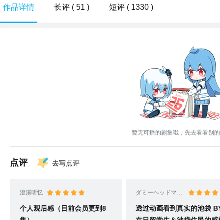
作品详情
长评 ( 51 )
短评 ( 1330 )
暂无可播的剧集哦，先去看看别的
点评
去写点评
澄溪听忆
ダミーヘッドマイク
个人观后感（目前会员更到8
透过动画看到真实的池袋 BY