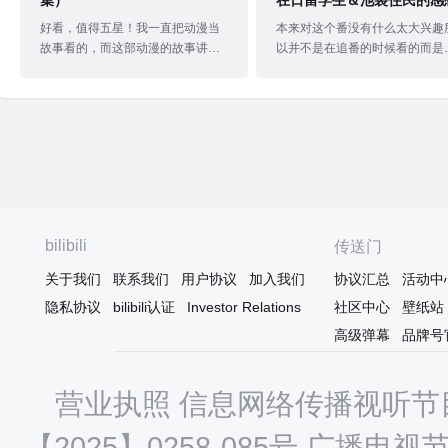
集）
在日留学生＆池袋住民的感
好看，值得五星！我一直把动漫当
本来对这个番没有什么太大兴趣
故事看的，而这部动漫的故事讲得
以并不是在追番的时候看的而是
很好。主角性格很好，仗义坚定人
完结之后番旧物才补的不过在评
格魅力max，羡慕他的情商和处
番的内容之前先说说自己，今年
事。小伙伴们也是杠杠的~（简单评
我来日本第四年了，最近才搬家
价到此为止。以下是忍不住碎碎
池袋。说实话个人对池袋这个地
念：）这不是热血青春有少年番，
执念比较深，最初是因为无头骑
也没在严肃地跟谁讨论政 治、不是
士，后来是因为池袋的女性向宅
时事！只是从作者多年前写的小说
店。池袋的女性向宅店大多分布
里，选出一个个小故事构成的，很
东池袋，然后本作品的舞台是西
多故事除了主角没有其他关联性。
袋。留学生们喜欢把池袋站的西
bilibili
传送门
（小说创作年代：1997年）当时相
口称为小中国，这里有众多的中
关国家的发展水平~理解并不难（就
餐馆，以东北菜等北方菜系居多
关于我们
联系我们
用户协议
加入我们
协议汇总
活动中
是穷、刚要开始发展、收入高低差
但是川菜，沪菜，粤菜，只要你
隐私协议
bilibili认证
Investor Relations
社区中心
壁纸站
大不是我编的，不信问自己历史老
得到的这里都能找到，一口家乡
师或者百度）。 首先我很喜欢看动
吃就能给留学生带来家的感觉，
高级弹幕
品牌号
漫，但也是
其是在犹豫疫情大家都回不
营业执照
信息网络传播视听节目
【2025】0258-085号
广播电视节