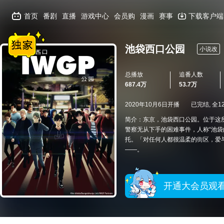
首页
番剧
直播
游戏中心
会员购
漫画
赛事
下载客户端
池袋西口公园
小说改
总播放
追番人数
687.4万
53.7万
2020年10月6日开播
已完结, 全1
简介：东京，池袋西口公园。位于这所通
警察无从下手的困难事件，人称“池
托。「对任何人都很温柔的街区，爱
——。
开通大会员观