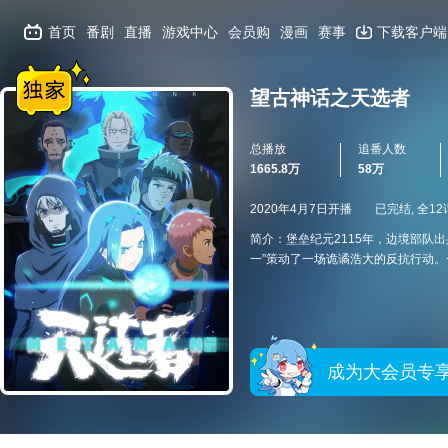
首页
番剧
直播
游戏中心
会员购
漫画
赛事
下载客户端
望古神话之天选者
总播放
追番人数
1665.8万
58万
2020年4月7日开播
已完结, 全12
简介：堡垒纪元2115年，边境部队
一”策动了一场诡谲浩大的反抗行动
成为大会员专