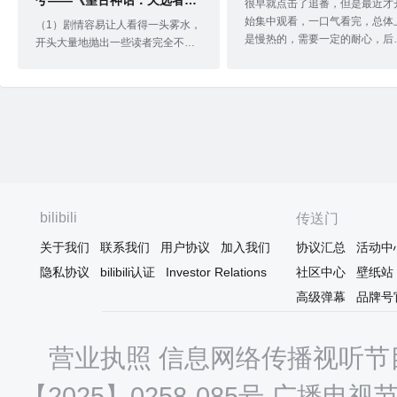
兮——《望古神话：天选者》
很早就点击了追番，但是最近才
观后感
始集中观看，一口气看完，总体
（1）剧情容易让人看得一头雾水，
是慢热的，需要一定的耐心，后
开头大量地抛出一些读者完全不懂
几集非常精彩。2D画面，画风不
的设定，很劝退。如果娓娓道来，
错，但总体上画面还有改进空间
从女主位沁的日常生活切入，会更
流畅度不足。文戏或者说人物对
有代入感。目前看到第六集，就只
非常精彩，比较有深度，基本不
看到一群人斗来斗去，却不知他们
沓，也没有强行尬搞笑的毛病。
为何而斗。势力大约有：里联邦、
谋斗争也很写实，整体社会的架
天宫、边境军、天选者、仿生人。
也很赛博朋克，公民被置入芯片
出场势力实在太多，要时不时暂停
既是中央超级计算机的算力和信
才能看明白，极大地降低观看的流
提供者，也被无时无刻的监视，
畅度。（2）人物也并不鲜明突出，
bilibili
至可以被控制。一个邪恶的深层
传送门
唯一有点个性的大概只有女主位
府秘密的筹划着控制人类的计划
沁，不过也只是脸谱化的正直勇敢
关于我们
联系我们
用户协议
加入我们
协议汇总
活动中
剧情里各方计谋反复递归，个人
类主角，没有任何吸引人的地方。
觉智商还是在线的，女主角倒比
隐私协议
bilibili认证
Investor Relations
社区中心
壁纸站
那另外三个天选者，我只能说是憨
单纯，很能打，但是想
憨中的憨憨，又蠢又坏。这联邦总
高级弹幕
品牌号
统的智商我觉得做个
营业执照
信息网络传播视听节目
【2025】0258-085号
广播电视节