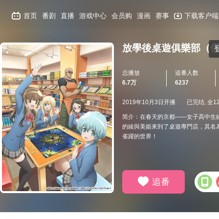
首页
番剧
直播
游戏中心
会员购
漫画
赛事
下载客户端
放學後桌遊俱樂部（
总播放
追番人数
6.7万
6237
2019年10月3日开播
已完结, 全1
简介：在春天的京都——女子高中生
的綾與美姫來到了桌遊專門店，其名
雀躍的世界！
追番