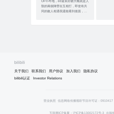
OP不咋地，ed還算好聽大概就是人
類的兩個陣營在互相打，即使有共
同的敵人相遇我還能看到後面，估
計是一些妹子了，例如Aramami這
樣的有個問題，為啥第6話看了個寂
寞，居然會有聖騎圖文無關重櫻那
邊應該是參考霓虹自己，從sakura
和壽司可以看出總的來說，如果是
衝著劇情去的，不推薦；如果是這
game的player或許可以看看美食番
實錘
bilibili
关于我们
联系我们
用户协议
加入我们
隐私协议
bilibili认证
Investor Relations
营业执照
信息网络传播视听节目许可证：0910417
互联网ICP备案：沪ICP备13002172号-3
出版物