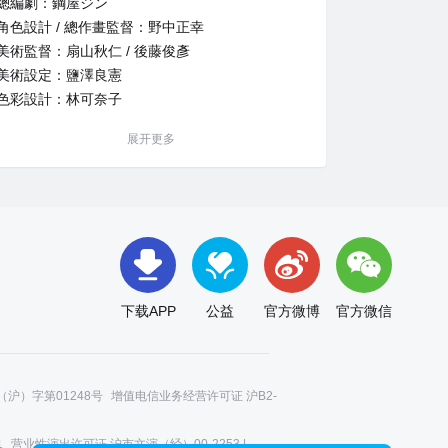
總編劇：鋼屋ジン
角色設計 / 總作畫監督：野中正幸
美術監督：扇山秋仁 / 後藤俊彥
美術設定：鹽澤良憲
色彩設計：林可奈子
CG監督：木村亮
展开更多
攝影監督：千葉大輔
编辑：武宫むつみ
音响监督：土屋雅纪
音響製作：DAX Production
音樂：西木康智
音樂製作：Stray Cats
音樂製作人：木皿陽平
下载APP
公益
官方微博
官方微信
動畫製作：Bibury Animation Studio
沪）字第01248号
增值电信业务经营许可证 沪B2-
1
营业性演出许可证 沪市文演（经）00-2253 |