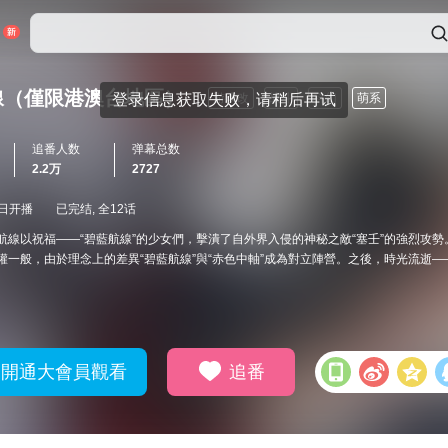
線（僅限港澳台地區）
游戏改
战斗
科幻
萌系
追番人数
弹幕总数
2.2万
2727
3日开播
已完结, 全12话
航線以祝福——“碧藍航線”的少女們，擊潰了自外界入侵的神秘之敵“塞壬”的強烈攻
權一般，由於理念上的差異“碧藍航線”與“赤色中軸”成為對立陣營。之後，時光流逝—
開通大會員觀看
追番