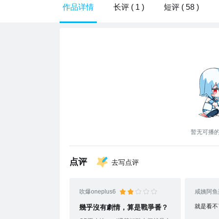
作品详情
长评 ( 1 )
短评 ( 58 )
暂无可播
点评
去写点评
吹爆oneplus6
咸姨阿鱼
就是看不
幾乎沒有劇情，算是戰爭番？