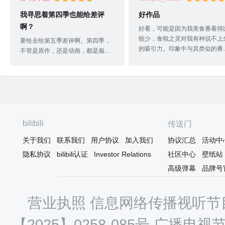
我寻思着第四季也能给差评
好作品
啊？
好看，可能是因为我美食番看得
较少，食戟之灵对我有种说不上
要给去给第五季差评啊。第四季，
的吸引力。印象中与其类似的番
不管是原作，还是动画，都是巅峰
就只记得小时候看过的“厨神小当
期啊。十杰篇最后阶段，漫画连载
了。食戟本质上是美食+热血，“
结束后，一度都认为要完结了。后
怪爬塔”，一点一点登上顶点，
面因为太火了被迫继续连载，导致
遇到的各类“boss”，战后收为同
后面爆炸，但是总不能因为后面爆
伴。各式各样的菜系，千奇百怪
炸，否认漫画的十杰篇吧？这一阶
烹饪方法，真是脑洞大开。食戟
段战斗力没有问题，该被碾压就被
作为美食番不仅能让我有食欲，
碾压，勉强获胜就是勉强。你要说
bilibili
传送门
且能让我有亲自动手下厨的欲望
创真2人2打4算战力崩坏那我无话
烹饪的乐趣啊。中间穿插着一些
关于我们
联系我们
用户协议
加入我们
协议汇总
活动中
可说。不过这番剧也不看战力，图
宫"元素，作为辅料也别有一番风
一乐就行，看的是美食+福利。所以
隐私协议
bilibili认证
Investor Relations
社区中心
壁纸站
味，听原作党说是大小姐的胜利
这番剧如果到十杰篇收笔，那肯定
高级弹幕
品牌号
嘛，看剧情大概也看出来了，对
是佳作。只可惜后面烂货太G。但
而言，看大小姐一步步从傲变娇
光看动画第四季的话，我愿意给个
是趣味
五星。
营业执照
信息网络传播视听节目
【2025】0258-085号
广播电视节