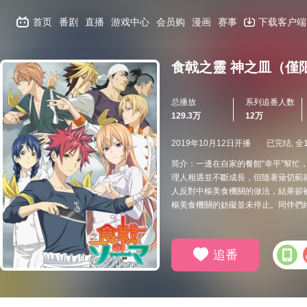
首页
番剧
直播
游戏中心
会员购
漫画
赛事
下载客户端
食戟之靈 神之皿（僅
总播放
系列追番人数
129.3万
12万
2019年10月12日开播
已完结, 全
简介：一邊在自家的餐館“幸平”幫忙
理人相遇並不斷成長，但隨著薙切薊
人反對中樞美食機關的做法，結果卻
樞美食機關的妨礙並未停止。同伴們終
追番