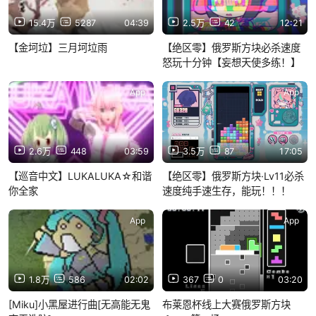
15.4万
5287
04:39
2.5万
42
12:21
【金坷垃】三月坷垃雨
【绝区零】俄罗斯方块必杀速度
怒玩十分钟【妄想天使多练！】
App
App
2.6万
448
03:59
3.5万
87
17:05
【巡音中文】LUKALUKA☆和谐
【绝区零】俄罗斯方块·Lv11必杀
你全家
速度纯手速生存，能玩！！！
App
App
1.8万
586
02:02
367
0
03:20
[Miku]小黑屋进行曲[无高能无鬼
布莱恩杯线上大赛俄罗斯方块