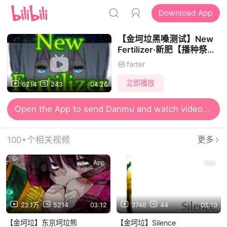
Download App
【金坷垃黑嗓测试】New
Fertilizer·新肥【播种祭单
品】
farter
立即播放
6214
243
04:26
Open the App to send Danmu and watch videos together
Open the App for smooth and high-definition viewing
100+个相关视频
更多
App
App
22.1万
5214
03:12
3746
44
03:10
【金坷垃】东京坷垃熊
【金坷垃】Silence