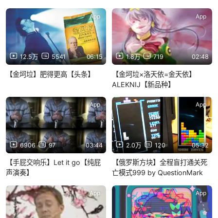
App
App
12.5万
5541
06:15
1.8万
719
02:48
【金坷垃】肥得更高【头条】
【金坷垃×洛天依=金天依】
ALEKNIJ【新品种】
App
App
6906
97
03:44
2.0万
120
05:32
【手屁交响乐】Let it go【纯屁
【俄罗斯方块】全程盲打通关死
声演奏】
亡模式999 by QuestionMark
App
App