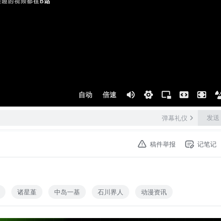
自动
倍速
发送
弹幕礼仪
稿件举报
记笔记
诸星堇
中岛一基
石川界人
动漫资讯