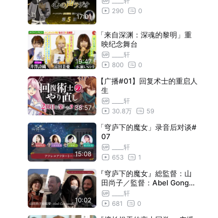
____轩
290
0
17:01
「来自深渊：深魂的黎明」重
映纪念舞台
____轩
19:47
800
0
【广播#01】回复术士的重启人
生
____轩
38:57
30.8万
59
「穹庐下的魔女」录音后对谈#
07
____轩
15:08
653
1
『穹庐下的魔女』総監督：山
田尚子／監督：Abel Gongor
a 蒙古实地采访
____轩
10:02
681
0