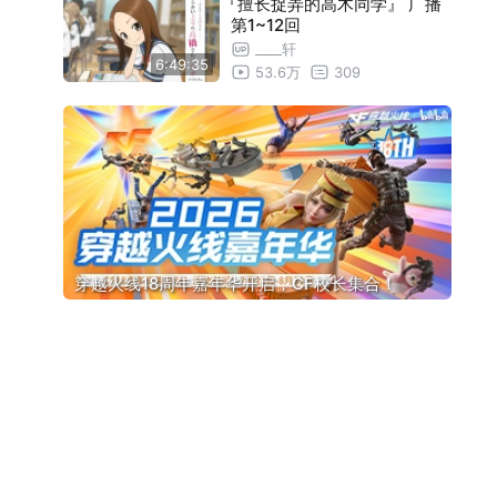
『擅长捉弄的高木同学』 广播
第1~12回
____轩
6:49:35
53.6万
309
穿越火线18周年嘉年华开启，CF校长集合！