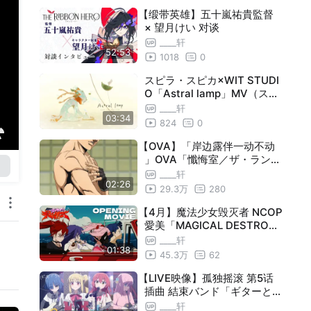
【缎带英雄】五十嵐祐貴監督
× 望月けい 对谈
____轩
52:53
1018
0
スピラ・スピカ×WIT STUDI
O「Astral lamp」MV（スピ
ラ・スピカ 8th Anniversary
____轩
03:34
Song）
824
0
【OVA】「岸边露伴一动不动
」OVA「懺悔室／ザ・ラン」
新PV
____轩
02:26
29.3万
280
【4月】魔法少女毁灭者 NCOP
愛美「MAGICAL DESTROYE
R」
____轩
01:38
45.3万
62
【LIVE映像】孤独摇滚 第5话
插曲 結束バンド「ギターと孤
独と蒼い惑星」LIVE at STA
____轩