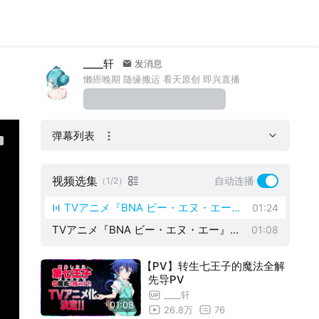
____轩
发消息
懒癌晚期 随缘搬运 看天原创 即兴直播
弹幕列表
视频选集
自动连播
（1/2）
TVアニメ『BNA ビー・エヌ・エー』
01:24
TVアニメ『BNA ビー・エヌ・エー』第
第2弾PV
01:08
1弾PV
【PV】转生七王子的魔法全解
先导PV
____轩
01:08
26.8万
76