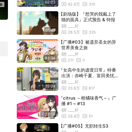
02:23
RRY
42.6万
310
【剧场版】『想哭的我戴上了
猫的面具』正式预告 & 特报
____轩
01:49
28.5万
335
【广播#03】被遗弃圣女的异
世界美食之旅
____轩
33:04
211
0
『女高中生的虚度日常』特番
出演：赤崎千夏、富田美忧、
佐藤聪美、兴津和幸
____轩
1:35:04
33.8万
817
『citrus ～柑橘味香气～』广
播 #1 ~ #13
____轩
7:32:09
29.4万
51
【广播#05】无职转生S3