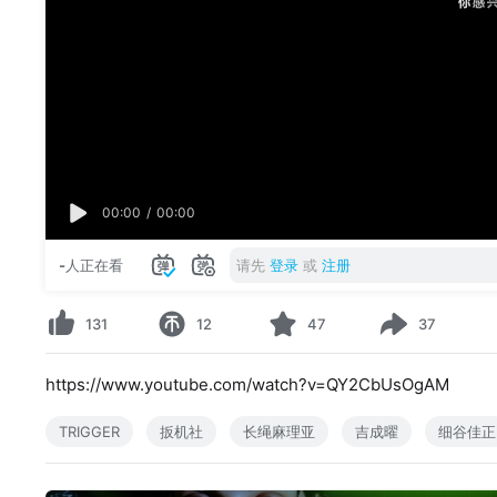
00:00
/
00:00
-
人正在看
请先
登录
或
注册
131
12
47
37
https://www.youtube.com/watch?v=QY2CbUsOgAM
TRIGGER
扳机社
长绳麻理亚
吉成曜
细谷佳正