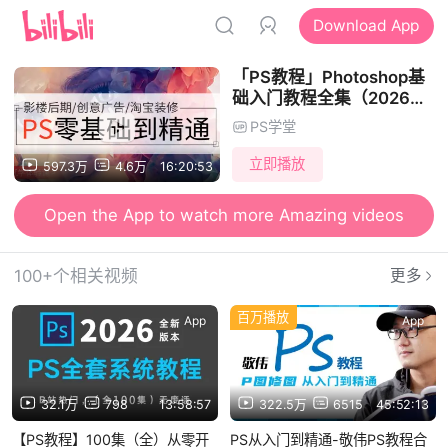
Download App
「PS教程」Photoshop基
础入门教程全集（2026更
新）
PS学堂
立即播放
597.3万
4.6万
16:20:53
Open the App to watch more Amazing videos
100+个相关视频
更多
百万播放
App
App
32.1万
798
13:58:57
322.5万
6515
45:52:13
【PS教程】100集（全）从零开
PS从入门到精通-敬伟PS教程合