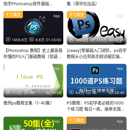
始学Photoshop软件基础
集（清华社出品）
（2026新手入门实用版）
千万播放
百万播放
PS2026零基础入门教
App
App
程！！！！
1456.8万
6.8万
01:33:00
749.6万
21.8万
40:55:28
【Photoshop 教程】史上最容易
[oeasy]零基础入门进阶，ps自学
听懂的PS入门基础教程（答疑在
教程从小白到高手超详细实操教
最后四期：多的是你不知道的
程（ps教程、photoshop小白入
事）
门起步、ps滤镜、ps通道、ps调
App
App
色、ps蒙版、抠图）
11.3万
66
22:14:58
4.6万
95
52:26:40
敬伟ps教程全集（1-40集）
PS教程：PS初学者必练的1000
个练习题 每日一练，接单无限
(持续更新，关注UP不迷路）
千万播放
App
App