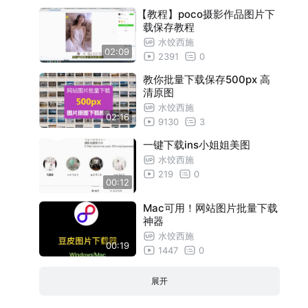
【教程】poco摄影作品图片下
载保存教程
水饺西施
02:09
2391
0
教你批量下载保存500px 高
清原图
水饺西施
02:16
9130
3
一键下载ins小姐姐美图
水饺西施
219
0
00:12
Mac可用！网站图片批量下载
神器
水饺西施
00:19
1447
0
展开