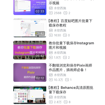
示视频
水饺西施
02:33
2568
2
【教程】百度贴吧图片批量下
载保存教程
水饺西施
01:42
1630
0
教你批量下载保存Instagram
图片和视频
水饺西施
05:42
1.9万
2
不翻墙浏览和保存Pixiv画师
作品图片，插画师必备！
水饺西施
02:12
10.3万
1
【教程】Behance高清原图批
量下载保存
水饺西施
02:51
2.8万
8