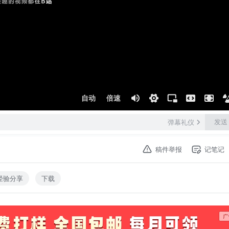
自动
倍速
发送
弹幕礼仪
稿件举报
记笔记
经验分享
下载