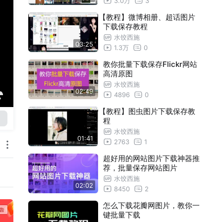
3.0万
3
【教程】微博相册、超话图片
下载保存教程
水饺西施
03:25
1.3万
0
教你批量下载保存Flickr网站
高清原图
水饺西施
02:49
4896
0
【教程】图虫图片下载保存教
程
水饺西施
01:41
2763
1
超好用的网站图片下载神器推
荐，批量保存网站图片
水饺西施
02:02
8450
2
怎么下载花瓣网图片，教你一
键批量下载