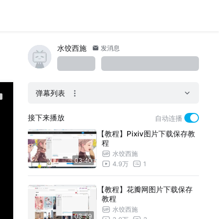
水饺西施
发消息
弹幕列表
接下来播放
自动连播
【教程】Pixiv图片下载保存教
程
水饺西施
03:40
4.9万
1
【教程】花瓣网图片下载保存
教程
水饺西施
03:59