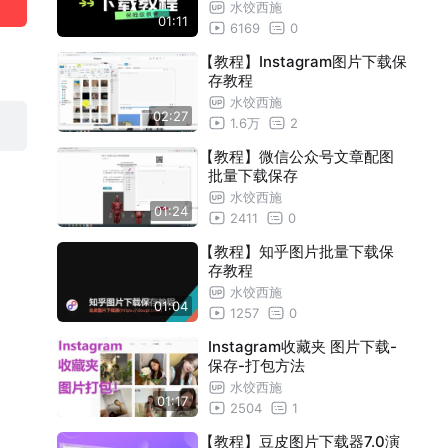
水饺西施
01:11
6169
0
【教程】Instagram图片下载保
存教程
水饺西施
02:27
1.6万
2
【教程】微信公众号文章配图
批量下载保存
水饺西施
01:24
2411
0
【教程】知乎图片批量下载保
存教程
水饺西施
01:04
1257
0
Instagram收藏夹 图片下载-
保存-打包方法
水饺西施
01:17
2504
1
【教程】豆皮图片下载器7.0演