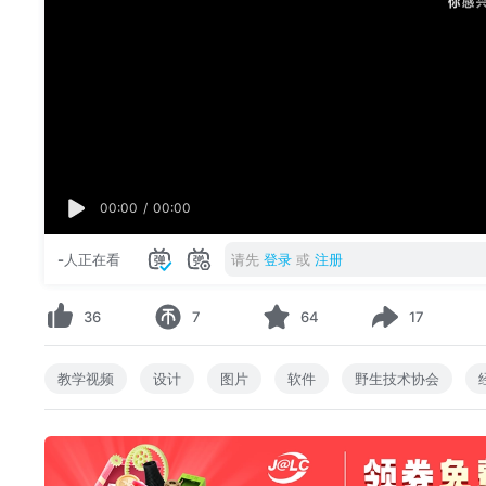
00:00
/
00:00
-
人正在看
请先
登录
或
注册
36
7
64
17
教学视频
设计
图片
软件
野生技术协会