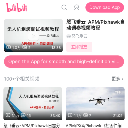
Download App
怒飞垂云-APM/Pixhawk自
动调参视频教程
怒飞垂云
立即播放
1.0万
2
13:38
Open the App for smooth and high-definition viewing
100+个相关视频
更多
App
App
1.1万
16
33:40
1.1万
7
21:05
怒飞垂云-APM/Pixhawk日志分
APM/PX4/Pixhawk飞控固件编