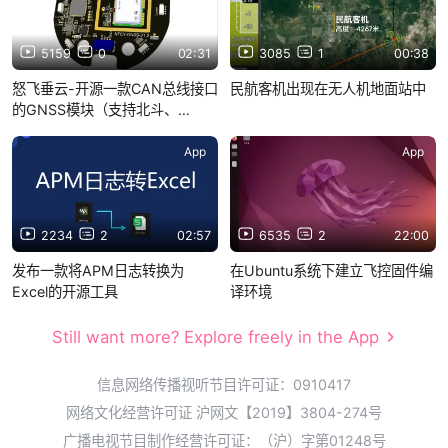
5159
0
02:31
3085
1
00:38
怒飞垂云-开源一款CAN总线接口
民航客机出现在无人机地面站中
的GNSS模块（支持北斗、
GPS、格洛纳斯）
App
App
2234
2
02:57
6535
2
22:00
发布一款将APM日志转换为
在Ubuntu系统下建立飞控固件编
Excel的开源工具
译环境
Still want more? Explore freely in the App
信息网络传播视听节目许可证：0910417
网络文化经营许可证 沪网文【2019】3804-274号
广播电视节目制作经营许可证：（沪）字第01248号