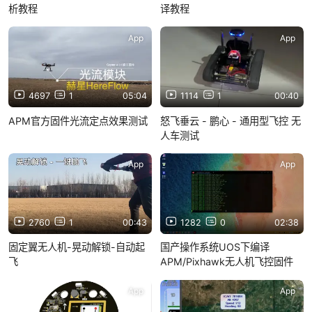
析教程
译教程
App
App
4697
1
05:04
1114
1
00:40
APM官方固件光流定点效果测试
怒飞垂云 - 鹏心 - 通用型飞控 无
人车测试
App
App
2760
1
00:43
1282
0
02:38
固定翼无人机-晃动解锁-自动起
国产操作系统UOS下编译
飞
APM/Pixhawk无人机飞控固件
App
App