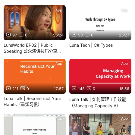
App
App
97
0
56:24
58
0
25:27
LunaWorld EP02 | Public
Luna Tech | C# Types
Speaking 公众演讲技巧分享
(20251025)
App
App
211
0
17:57
148
0
15:56
Luna Talk | Reconstruct Your
Luna Talk | 如何管理工作效能
Habits（重塑习惯）
（Managing Capacity At
Work）
App
App