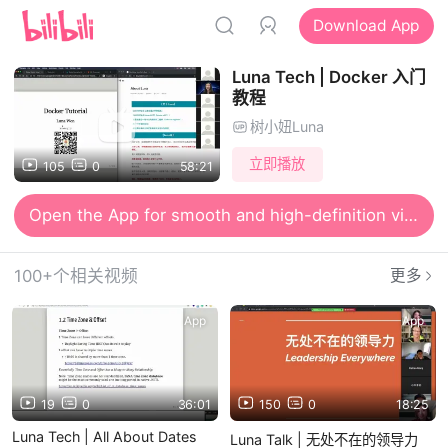
Download App
Luna Tech | Docker 入门
教程
树小妞Luna
立即播放
105
0
58:21
Open the App for smooth and high-definition viewing
100+个相关视频
更多
App
App
19
0
36:01
150
0
18:25
Luna Tech | All About Dates
Luna Talk | 无处不在的领导力