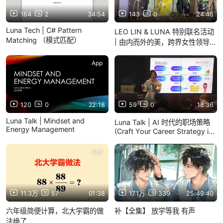
164
2
34:54
143
0
24:46
Luna Tech | C# Pattern
LEO LIN & LUNA 特别联名活动
Matching （模式匹配）
| 由内而外的美，跨界女性领导力
沙龙（Luna演讲部分）
App
App
120
0
22:18
59
0
18:36
Luna Talk | Mindset and
Luna Talk | AI 时代的职场策略
Energy Management
(Craft Your Career Strategy in
the Era of AI)
App
App
11.3万
57
01:38
17.1万
339
25:49:40
六年级简便计算，北大学霸的做
补【全集】 放学等我 有声
法绝了