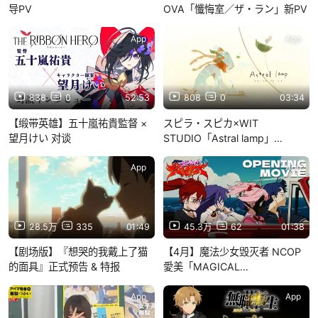
导PV
OVA「懺悔室／ザ・ラン」新PV
App
App
838
0
52:53
808
0
03:34
【缎带英雄】五十嵐祐貴監督 ×
スピラ・スピカ×WIT
望月けい 对谈
STUDIO「Astral lamp」
MV（スピラ・スピカ 8th
Anniversary Song）
App
App
28.5万
335
01:49
45.3万
62
01:38
【剧场版】『想哭的我戴上了猫
【4月】魔法少女毁灭者 NCOP
的面具』正式预告 & 特报
愛美「MAGICAL
DESTROYER」
App
App