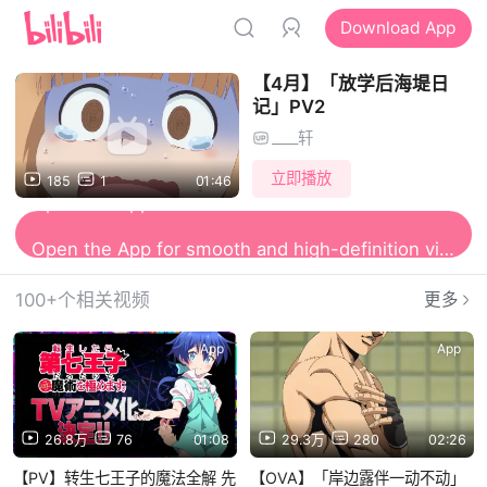
Download App
【4月】「放学后海堤日
记」PV2
____轩
立即播放
185
1
01:46
Open the App for smooth and high-definition viewing
100+个相关视频
更多
App
App
26.8万
76
01:08
29.3万
280
02:26
【PV】转生七王子的魔法全解 先
【OVA】「岸边露伴一动不动」