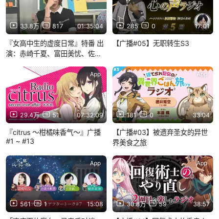
33.8万
817
01:35:04
285
0
17:01
『女高中生的虚度日常』特番 出
【广播#05】无职转生S3
演：赤崎千夏、富田美忧、佐藤
聪美、兴津和幸
App
App
29.4万
51
07:32:09
181
0
33:04
『citrus ～柑橘味香气～』广播
【广播#03】被遗弃圣女的异世
#1 ~ #13
界美食之旅
App
App
561
1
15:08
30.8万
59
38:57