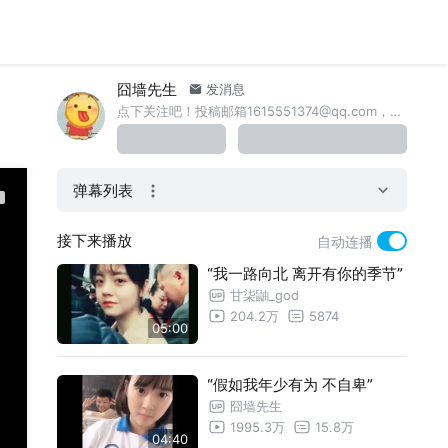
囧墙先生
发消息
点下关注吧！投稿邮箱1615551374@qq.com，欢迎大家来稿啊。也许你的投稿片段就会出现在下一部作品中！
弹幕列表
接下来播放
自动连播
“我一路向北 离开有你的季节”
甘柒鼬_god
204.2万
5874
05:00
“假如我年少有为 不自卑”
囧墙先生
1995.3万
15.8万
04:40