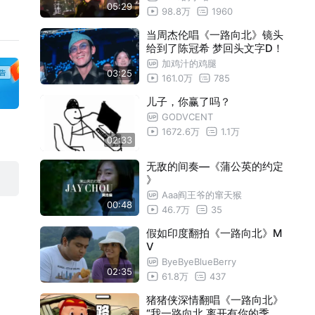
05:29
98.8万
1960
当周杰伦唱《一路向北》镜头
给到了陈冠希 梦回头文字D！
加鸡汁的鸡腿
03:25
161.0万
785
儿子，你赢了吗？
GODVCENT
1672.6万
1.1万
02:33
无敌的间奏—《蒲公英的约定
》
Aaa阎王爷的窜天猴
00:48
46.7万
35
假如印度翻拍《一路向北》M
V
ByeByeBlueBerry
02:35
61.8万
437
猪猪侠深情翻唱《一路向北》
“我一路向北 离开有你的季节”