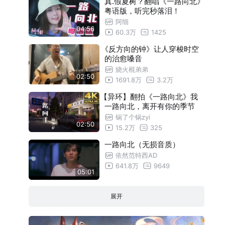
真.假夏树？翻唱《一路向北》
粤语版，听完秒落泪！
阿细
04:56
60.3万
1425
《反方向的钟》让人穿梭时空
的治愈嗓音
烧火棍弟弟
02:50
1691.8万
3.2万
【异环】翻拍《一路向北》我
一路向北，离开有你的季节
锅了个锅zyi
02:50
15.2万
325
一路向北（无损音质）
依然范特西AD
641.8万
9649
05:01
展开