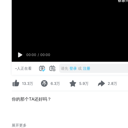
00:00
/
00:00
-
人正在看
请先
登录
或
注册
13.3万
6.3万
5.9万
2.8万
你的那个TA还好吗？
展开更多
素白来源网络 BGM：一路向北