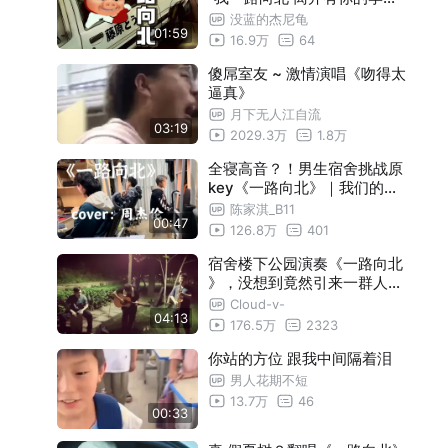
超人强，我要加入车队
没蓝的杰尼龟
01:59
16.9万
64
傻屌室友 ~ 激情演唱《吻得太
逼真》
月下无人江自流
03:19
2029.3万
1.8万
全寝高音？！男生宿舍挑战原
key《一路向北》｜我们的宿
舍日常
陈家淇_B11
00:47
126.8万
401
宿舍楼下公园演奏《一路向北
》，没想到竟然引来一群人围
观。
Cloud-v-
04:13
176.5万
2323
你站的方位 跟我中间隔着泪
男人花期不短
13.7万
46
00:33