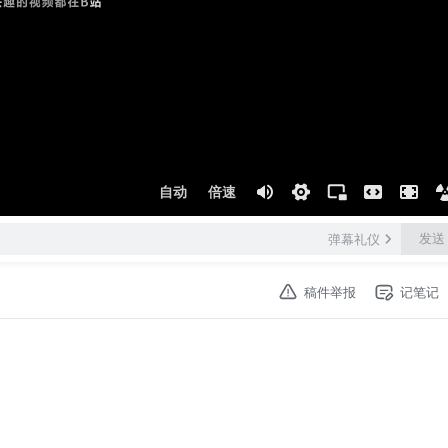
自动
倍速
发送
弹幕礼仪
稿件举报
记笔记