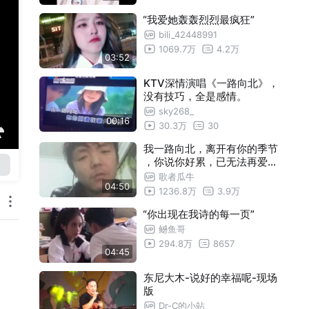
“我爱她轰轰烈烈最疯狂”
bili_42448991
1069.7万
4.2万
03:52
KTV深情演唱《一路向北》，
没有技巧，全是感情。
sky268_
00:16
30.3万
30
我一路向北，离开有你的季节
，你说你好累，已无法再爱上
谁 颓了！
歌者瓜牛
04:50
1236.8万
3.9万
“你出现在我诗的每一页”
鳡鱼哥
294.8万
8657
04:45
东尼大木-说好的幸福呢-现场
版
Dr-C的小站