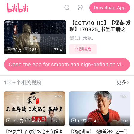
Download App
【CCTV10-HD】【探索·发
现】170325_书圣王羲之
吴门无派_
立即播放
3.1万
286
37:41
Open the App for smooth and high-definition viewing
100+个相关视频
更多
App
App
15.8万
4586
37:36
1.7万
46
36:03
【纪录片】百家讲坛之王立群读
【蒋勋讲座】《静美好》之一代