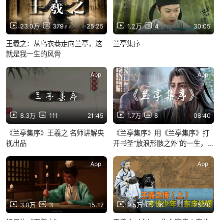
23.0万
379
25:25
1.2万
4
30:05
王羲之：从乌衣巷走向兰亭，这
兰亭集序
就是我一生的风骨
App
App
8.3万
111
21:45
1.7万
8
08:40
《兰亭集序》王羲之 名师讲解央
《兰亭集序》用《兰亭集序》打
视出品
开书圣“放浪形骸之外”的一生，俯
仰天地，如何能得自在逍遥
App
App
3.0万
3
15:17
9.5万
36
25:20