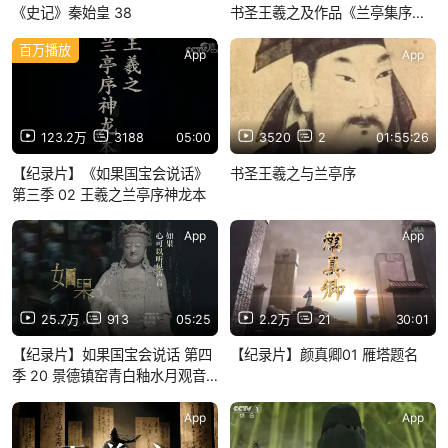
《史记》秦始皇 38
书圣王羲之及作品《兰亭集序》
和《南朝岁月》
百万播放
App
App
123.2万
3188
05:00
3520
2
01:55:26
【纪录片】《如果国宝会说话》
书圣王羲之与兰亭序
第三季 02 王羲之兰亭序神龙本
App
App
25.7万
913
05:25
2.2万
21
30:01
【纪录片】如果国宝会说话 第四
【纪录片】颜真卿01 雁塔题名
季 20 景德镇窑青白釉水月观音
菩萨像
App
App