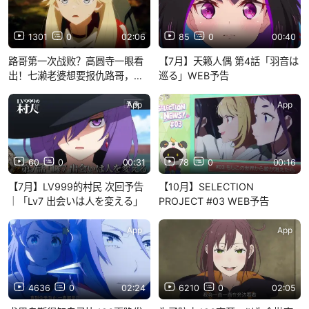
1301
0
02:06
85
0
00:40
路哥第一次战败？高圆寺一眼看
【7月】天籁人偶 第4話「羽音は
出！七濑老婆想要报仇路哥，眼
巡る」WEB予告
神失去高光，彻底黑化了
App
App
60
0
00:31
78
0
00:16
【7月】LV999的村民 次回予告
【10月】SELECTION
｜「Lv7 出会いは人を変える」
PROJECT #03 WEB予告
App
App
4636
0
02:24
6210
0
02:05