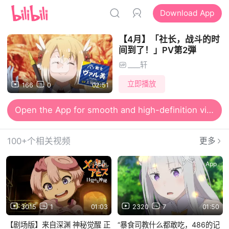
Download App
【4月】「社长，战斗的时
间到了！」PV第2弾
____轩
立即播放
166
0
02:51
Open the App for smooth and high-definition viewing
100+个相关视频
更多
App
App
3015
1
01:03
2320
7
01:50
【剧场版】来自深渊 神秘觉醒 正
“暴食司教什么都敢吃，486的记