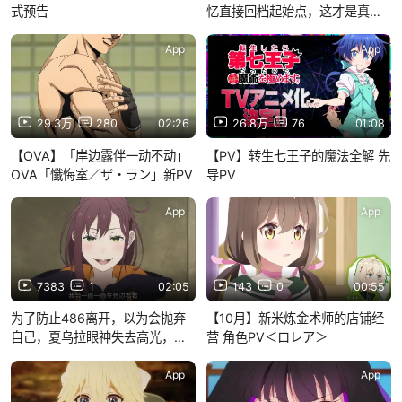
式预告
忆直接回档起始点，这才是真正
的从零开始呢......”
App
App
29.3万
280
02:26
26.8万
76
01:08
【OVA】「岸边露伴一动不动」
【PV】转生七王子的魔法全解 先
OVA「懺悔室／ザ・ラン」新PV
导PV
App
App
7383
1
02:05
143
0
00:55
为了防止486离开，以为会抛弃
【10月】新米炼金术师的店铺经
自己，夏乌拉眼神失去高光，差
营 角色PV＜ロレア＞
点成病娇了……
App
App