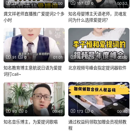
281
0
01:00
157
0
00:52
龚文祥老师直播推广爱提词2个多
知名母婴博主天语老师，灵魂发
小时
问为什么选择爱提词？
App
App
91
0
01:01
184
0
01:00
知名教育博主意航说日语为爱提
北京视频号峰会指定提词器软件
词打call~
App
App
93
0
00:49
173
0
00:40
知名音乐博主，为爱提词歌唱
通过权益码领取加赠会员视频教
程