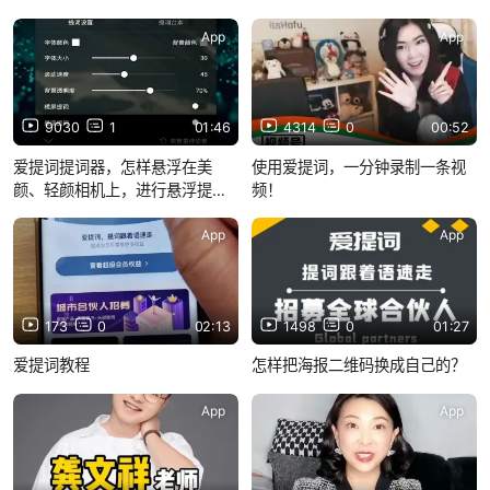
App
App
9030
1
01:46
4314
0
00:52
爱提词提词器，怎样悬浮在美
使用爱提词，一分钟录制一条视
颜、轻颜相机上，进行悬浮提
频！
词？
App
App
173
0
02:13
1498
0
01:27
爱提词教程
怎样把海报二维码换成自己的？
App
App