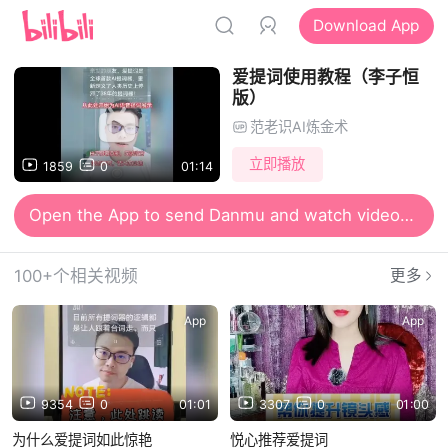
Download App
爱提词使用教程（李子恒
版）
范老识AI炼金术
立即播放
1859
0
01:14
Open the App to send Danmu and watch videos together
100+个相关视频
更多
App
App
9354
0
01:01
3307
0
01:00
为什么爱提词如此惊艳
悦心推荐爱提词