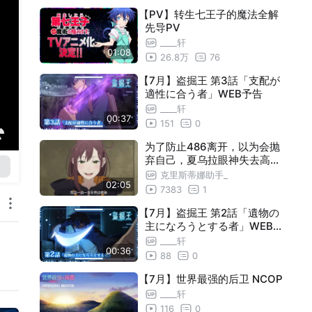
【PV】转生七王子的魔法全解
先导PV
____轩
01:08
26.8万
76
【7月】盗掘王 第3話「支配が
適性に合う者」WEB予告
____轩
00:37
151
0
为了防止486离开，以为会抛
弃自己，夏乌拉眼神失去高光
，差点成病娇了……
克里斯蒂娜助手_
02:05
7383
1
【7月】盗掘王 第2話「遺物の
主になろうとする者」WEB予
告
____轩
00:36
88
0
【7月】世界最强的后卫 NCOP
____轩
116
0