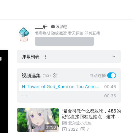
____轩
发消息
懒癌晚期 随缘搬运 看天原创 即兴直播
弹幕列表
视频选集
自动连播
（1/2）
Tower of God_Kami no Tou Anime
00:46
---
Official Trailer - 神之塔 [HD]
00:36
“暴食司教什么都敢吃，486的
记忆直接回档起始点，这才是
真正的从零开始呢......”
爱尔兰小龙包
01:50
2322
7