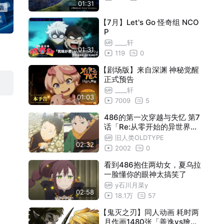
01:31
【7月】Let's Go 怪奇组 NCO
P
____轩
01:31
119
0
【剧场版】来自深渊 神秘觉醒
正式预告
____轩
01:03
7009
5
486的第一次穿越与失忆 第7
话「Re:从零开始的异世界生
活第四季」
旧人类OLDTYPE
02:32
2002
0
看到486抱住两幼女，夏乌拉
一脸懂你的眼神太搞笑了
y石川月菜y
02:58
18.1万
57
【鬼灭之刃】同人动画 耗时两
月作画1480张「善逸vs獪岳