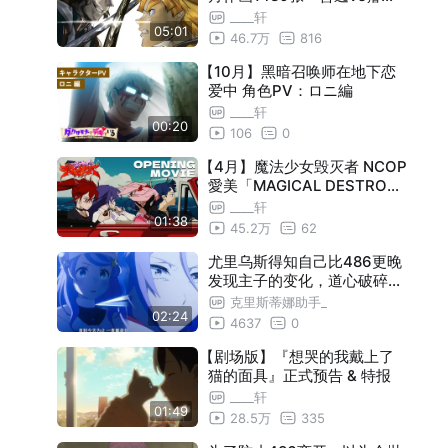
」
____轩
05:01
46.7万
816
【10月】黑暗召唤师在地下恋
爱中 角色PV：ロニ編
____轩
00:20
106
0
【4月】魔法少女毁灭者 NCOP
愛美「MAGICAL DESTROYE
R」
____轩
01:38
45.2万
62
尤里乌斯得知自己比486更晚
发现主子的变化，道心破碎，
当场破防了……
克里斯蒂娜助手_
02:24
4637
0
【剧场版】『想哭的我戴上了
猫的面具』正式预告 & 特报
____轩
01:49
28.5万
335