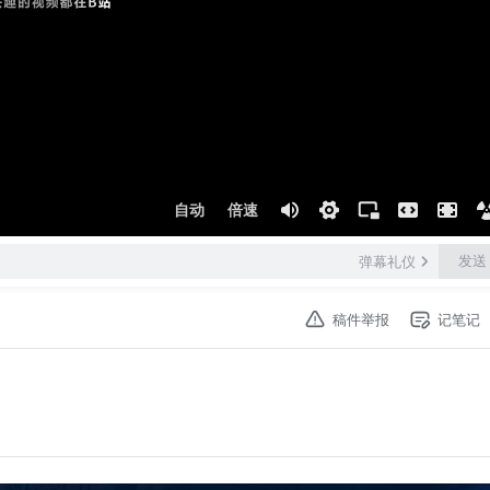
自动
倍速
发送
弹幕礼仪
稿件举报
记笔记