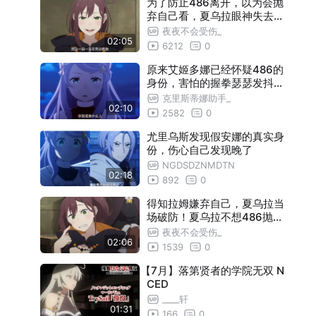
为了防止486离开，以为会抛
弃自己看，夏乌拉眼神失去高
光，差点成病娇了……
夜夜不会受伤_
02:05
6212
0
原来艾姬多娜已经怀疑486的
身份，害怕的握拳瑟瑟发抖，
486一眼看出……
克里斯蒂娜助手_
02:10
2582
0
尤里乌斯发现假安娜的真实身
份，伤心自己发现晚了
NGDSDZNMDTN
02:18
892
0
得知拉姆嫌弃自己，夏乌拉当
场破防！夏乌拉不想486抛弃
自己，差点成病娇了……
夜夜不会受伤_
02:06
1539
0
【7月】落第贤者的学院无双 N
CED
____轩
01:31
166
0