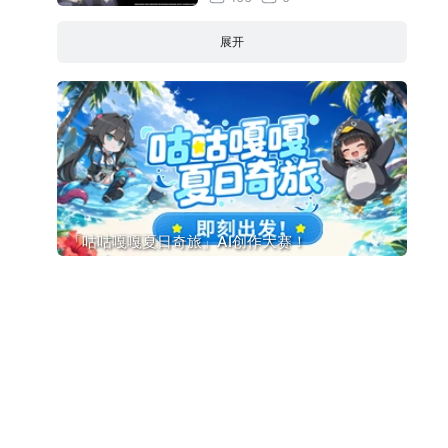
展开
「咕咕嘎嘎夏日奇旅」AI创作大赛！