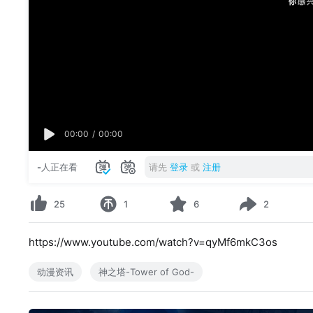
00:00
/
00:00
-
人正在看
请先
登录
或
注册
25
1
6
2
https://www.youtube.com/watch?v=qyMf6mkC3os
动漫资讯
神之塔-Tower of God-