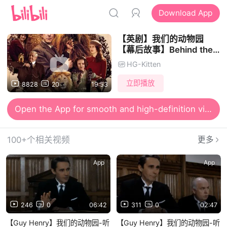
Download App
【英剧】我们的动物园
【幕后故事】Behind the
Scenes on Our Zoo【中
HG-Kitten
字】2014
立即播放
8828
20
19:53
Open the App for smooth and high-definition viewing
100+个相关视频
更多
App
App
246
0
06:42
311
0
02:47
【Guy Henry】我们的动物园-听
【Guy Henry】我们的动物园-听