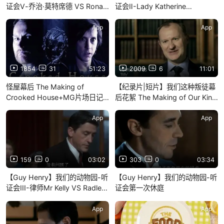
证会Ⅴ-乔治·莫特席德 VS Ronald
证会Ⅱ-Lady Katherine
Tipping
Longmore VS Ronald Tipping
App
App
1854
31
51:23
2009
6
11:01
怪屋幕后 The Making of
【纪录片|短片】我们这种叛徒幕
Crooked House+MG片场日记
后花絮 The Making of Our Kind
Crooked House Easter Egg
of Traitor 2016
App
App
159
0
03:02
303
0
03:34
【Guy Henry】我们的动物园-听
【Guy Henry】我们的动物园-听
证会III-律师Mr Kelly VS Radler
证会第一次休庭
夫人
App
App