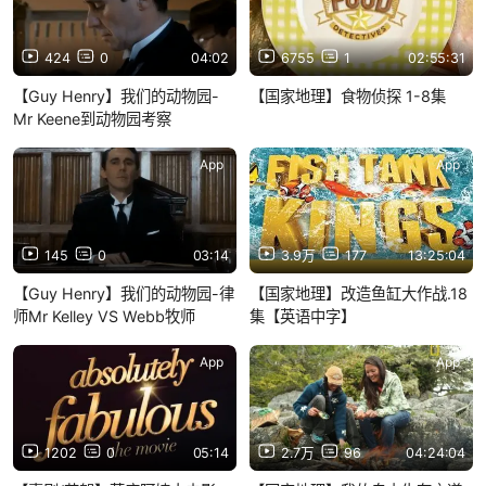
424
0
04:02
6755
1
02:55:31
【Guy Henry】我们的动物园-
【国家地理】食物侦探 1-8集
Mr Keene到动物园考察
App
App
145
0
03:14
3.9万
177
13:25:04
【Guy Henry】我们的动物园-律
【国家地理】改造鱼缸大作战.18
师Mr Kelley VS Webb牧师
集【英语中字】
App
App
1202
0
05:14
2.7万
96
04:24:04