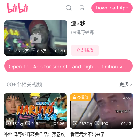
Download App
漂♂移
泽野螳螂
立即播放
1331.2万
8.5万
02:51
Open the App for smooth and high-definition viewing
100+个相关视频
更多
百万播放
App
App
15.1万
218
03:06
287.7万
400
00:13
补档 泽野螳螂经典作品：蕉忍疾
香蕉君笑不出来了