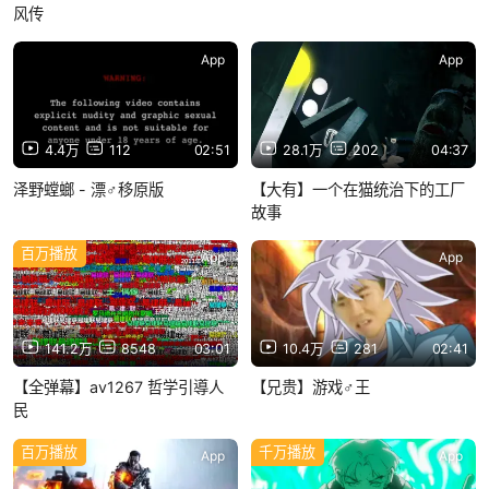
风传
App
App
4.4万
112
02:51
28.1万
202
04:37
泽野螳螂 - 漂♂移原版
【大有】一个在猫统治下的工厂
故事
百万播放
App
App
141.2万
8548
03:01
10.4万
281
02:41
【全弹幕】av1267 哲学引導人
【兄贵】游戏♂王
民
百万播放
千万播放
App
App