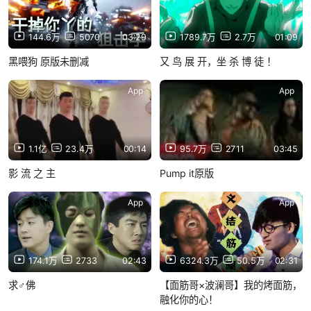
144.6万
5070
03:29
1789.7万
2.7万
01:09
黑喂狗 原版未删减
又 鸟 展 开，坐 杀 博 徒 ！
App
App
1.1亿
23.4万
00:14
95.7万
2711
03:45
影 流 之 主
Pump it原版
App
App
174.1万
2733
02:43
6324.3万
50.5万
02:31
求♂佛
【面筋哥×波澜哥】我的烤面筋，
融化你的心！