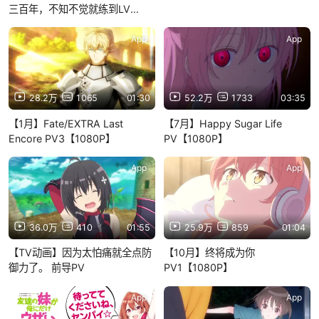
三百年，不知不觉就练到LV
MAX PV2
App
App
28.2万
1065
01:30
52.2万
1733
03:35
【1月】Fate/EXTRA Last
【7月】Happy Sugar Life
Encore PV3【1080P】
PV【1080P】
App
App
36.0万
410
01:55
25.9万
859
01:04
【TV动画】因为太怕痛就全点防
【10月】终将成为你
御力了。 前导PV
PV1【1080P】
App
App