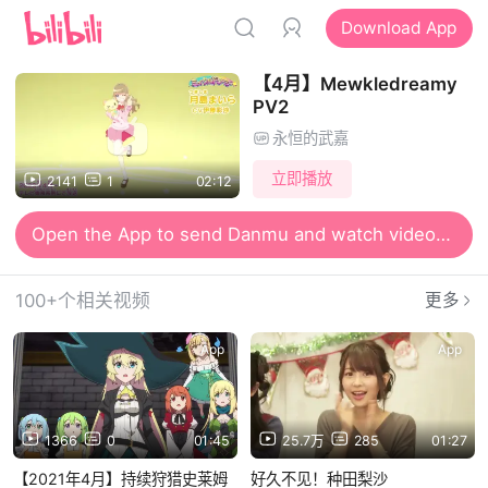
Download App
【4月】Mewkledreamy
PV2
永恒的武嘉
立即播放
2141
1
02:12
Open the App to send Danmu and watch videos together
100+个相关视频
更多
App
App
1366
0
01:45
25.7万
285
01:27
【2021年4月】持续狩猎史莱姆
好久不见！种田梨沙