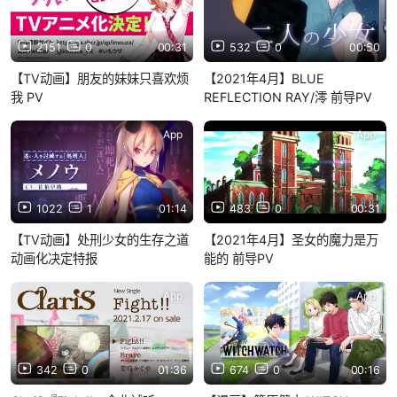
2151
0
00:31
532
0
00:50
【TV动画】朋友的妹妹只喜欢烦
【2021年4月】BLUE
我 PV
REFLECTION RAY/澪 前导PV
App
App
1022
1
01:14
483
0
00:31
【TV动画】处刑少女的生存之道
【2021年4月】圣女的魔力是万
动画化决定特报
能的 前导PV
App
App
342
0
01:36
674
0
00:16