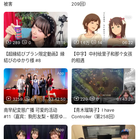
被害
209回）
App
App
289
0
11:19
1.6万
14
06:22
【超縁結びプラン限定動画】縁
【中字】中村绘里子和那个女孩
結びのゆかり様 #8
的相遇
App
App
3259
0
03:42:50
220
0
01:43:20
南早紀変態广播 可爱的活动
【青木瑠璃子】I have
#11（嘉宾：駒形友梨・郁原ゆ
Controller（第258回）
う・種田梨沙・渡部優衣）
App
App