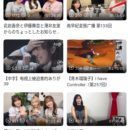
1172
0
01:24:30
250
0
01:15:59
花岩香奈と伊藤舞音と薄井友里
南早紀変態广播 第133回
からのちょっとしたお知らせ特
番
App
App
5.2万
34
01:32
356
0
02:15:06
【中字】电視上被迫害的ありが
【青木瑠璃子】I have
39
Controller（第257回）
App
App
921
0
01:02:43
433
0
01:06:43