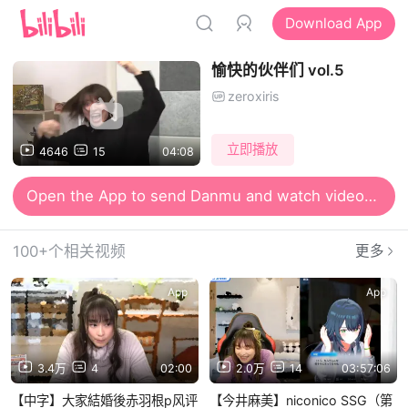
Download App
愉快的伙伴们 vol.5
zeroxiris
立即播放
4646
15
04:08
Open the App to send Danmu and watch videos together
Open the App for smooth and high-definition viewing
100+个相关视频
更多
App
App
3.4万
4
02:00
2.0万
14
03:57:06
【中字】大家結婚後赤羽根p风评
【今井麻美】niconico SSG（第