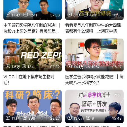
17.4万
1241
37:56
6.1万
420
10:50
中国最强医学院八年制的对决！|
看看复旦八年制医学生的大四课
协和vs上医的差距？有哪些差
表都有什么课吧｜上海医学院
异？| 医学生彼得
App
App
1.5万
134
07:22
44.1万
1967
06:17
VLOG｜在地下集市与生物对
医学生告诉你喝水就能减肥！| 每
话！
天喝八杯水科学么？
App
App
11.1万
298
22:27
13.0万
9
15:49