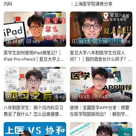
内科
｜上海医学院课表分享
App
App
33.5万
963
15:27
30.2万
1139
10:26
医学生如何使用iPad做笔记？|
复旦大学八年制医学生住双人
iPad Pro+Pencil | 复旦大学上海
间？！| 我的宿舍长什么样子？|
医学院八年制
Room Tour | 带你看看我的宿舍
| 医学生彼得的房间
App
App
4.2万
238
10:40
13.3万
1142
12:32
八年制医学生：两个月内科见习
彼得｜宝藏医学APP分享｜想要
教会了我什么？怎么远离健康问
在医学院脱颖而出？｜解剖学软
题
件还能帮助健身
App
App