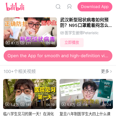
Download App
武汉新型冠状病毒如何预
防？N95口罩戴着闷怎么
办？戴口罩就够了么？
医学生彼得Peteristic
立即播放
9.1万
211
05:46
Open the App for smooth and high-definition viewing
100+个相关视频
更多
App
App
5.2万
145
04:19
5.6万
118
06:24
临八学生见习的第一天！在消化
复旦八年制医学生大四上什么课