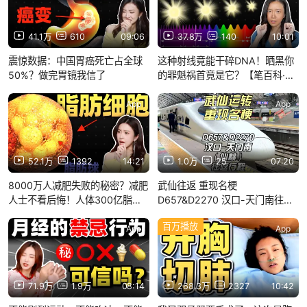
41.1万
610
09:06
37.8万
140
10:01
震惊数据：中国胃癌死亡占全球
这种射线竟能干碎DNA！晒黑你
50%？做完胃镜我信了
的罪魁祸首竟是它？【笔百科·紫
外线】
App
App
52.1万
1392
14:21
1.0万
25
07:20
8000万人减肥失败的秘密？减肥
武仙往返 重现名梗
人士不看后悔！人体300亿脂肪
D657&D2270 汉口-天门南往返
细胞背后的发胖逻辑
（4月22-24日）
百万播放
App
App
71.9万
1.9万
08:14
268.3万
2327
10:42