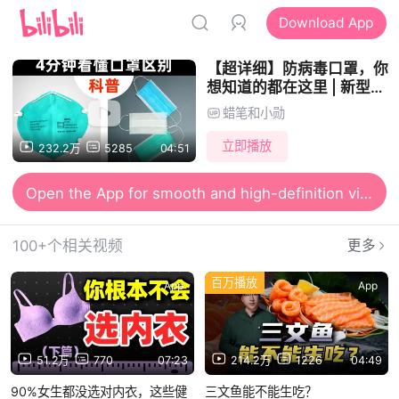
Download App
【超详细】防病毒口罩，你
想知道的都在这里 | 新型冠
状病毒肺炎预防小措施科普
蜡笔和小勋
立即播放
232.2万
5285
04:51
Open the App for smooth and high-definition viewing
100+个相关视频
更多
百万播放
App
App
51.2万
770
07:23
214.2万
1226
04:49
90%女生都没选对内衣，这些健
三文鱼能不能生吃？