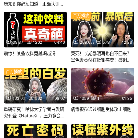
康知识你必须知道 | 正确认识内
衣尺码（下篇）
百万播放
App
App
39.8万
1202
04:46
269.0万
579
12:28
震惊！某些饮料竟越喝越渴
哭死！长期暴晒再也白不回来？
黑色素竟然在抵御癌变！感谢我
的黑色素【笔百科·黑色素专题】
百万播放
App
App
163.0万
562
08:07
1359
1
01:35
重磅研究！哈佛大学学者白发研
病毒颗粒通过细胞受体攻击细胞
究刊登《Nature》，压力竟会导
致体内这种细胞被耗尽【笔百科·
白头发】
App
App